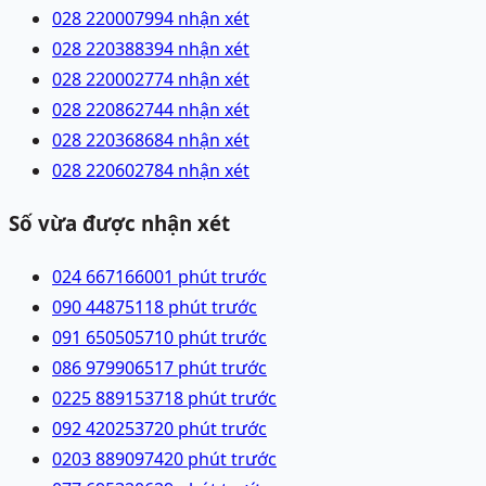
028 22000799
4 nhận xét
028 22038839
4 nhận xét
028 22000277
4 nhận xét
028 22086274
4 nhận xét
028 22036868
4 nhận xét
028 22060278
4 nhận xét
Số vừa được nhận xét
024 66716600
1 phút trước
090 4487511
8 phút trước
091 6505057
10 phút trước
086 9799065
17 phút trước
0225 8891537
18 phút trước
092 4202537
20 phút trước
0203 8890974
20 phút trước