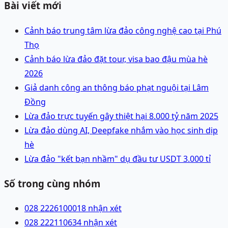
Bài viết mới
Cảnh báo trung tâm lừa đảo công nghệ cao tại Phú
Thọ
Cảnh báo lừa đảo đặt tour, visa bao đậu mùa hè
2026
Giả danh công an thông báo phạt nguội tại Lâm
Đồng
Lừa đảo trực tuyến gây thiệt hại 8.000 tỷ năm 2025
Lừa đảo dùng AI, Deepfake nhắm vào học sinh dịp
hè
Lừa đảo "kết bạn nhầm" dụ đầu tư USDT 3.000 tỉ
Số trong cùng nhóm
028 22261000
18 nhận xét
028 22211063
4 nhận xét