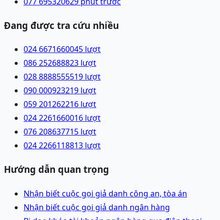
077 6953206
29 phút trước
Đang được tra cứu nhiều
024 66716600
45
lượt
086 2526888
23
lượt
028 88885555
19
lượt
090 0009232
19
lượt
059 2012622
16
lượt
024 22616600
16
lượt
076 2086377
15
lượt
024 22661188
13
lượt
Hướng dẫn quan trọng
Nhận biết cuộc gọi giả danh công an, tòa án
Nhận biết cuộc gọi giả danh ngân hàng