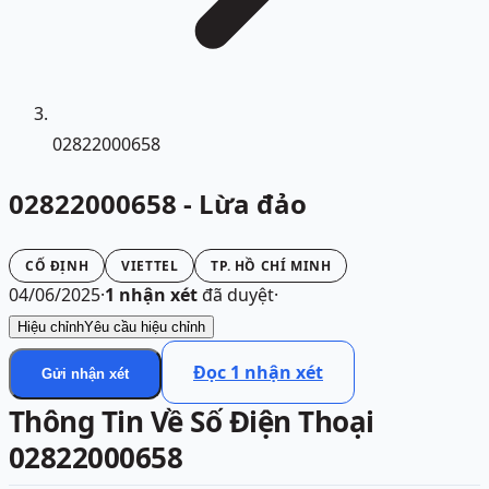
02822000658
02822000658 - Lừa đảo
CỐ ĐỊNH
VIETTEL
TP. HỒ CHÍ MINH
04/06/2025
·
1
nhận xét
đã duyệt
·
Hiệu chỉnh
Yêu cầu hiệu chỉnh
Đọc
1
nhận xét
Gửi nhận xét
Thông Tin Về Số Điện Thoại
02822000658