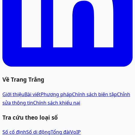
Về Trang Trắng
Giới thiệu
Bài viết
Phương pháp
Chính sách biên tập
Chỉnh
sửa thông tin
Chính sách khiếu nại
Tra cứu theo loại số
Số cố định
Số di động
Tổng đài
VoIP