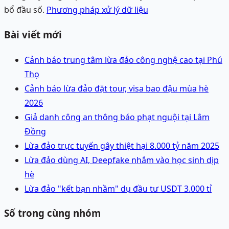
bổ đầu số.
Phương pháp xử lý dữ liệu
Bài viết mới
Cảnh báo trung tâm lừa đảo công nghệ cao tại Phú
Thọ
Cảnh báo lừa đảo đặt tour, visa bao đậu mùa hè
2026
Giả danh công an thông báo phạt nguội tại Lâm
Đồng
Lừa đảo trực tuyến gây thiệt hại 8.000 tỷ năm 2025
Lừa đảo dùng AI, Deepfake nhắm vào học sinh dịp
hè
Lừa đảo "kết bạn nhầm" dụ đầu tư USDT 3.000 tỉ
Số trong cùng nhóm