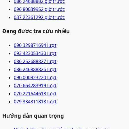
086 2468888
2 giờ trước
096 8003995
2 giờ trước
037 2236129
2 giờ trước
Đang được tra cứu nhiều
090 3298716
94
lượt
093 4230534
30
lượt
086 2526888
27
lượt
086 2468888
26
lượt
090 0009232
20
lượt
070 6642839
19
lượt
070 2216446
18
lượt
079 3343118
18
lượt
Hướng dẫn quan trọng