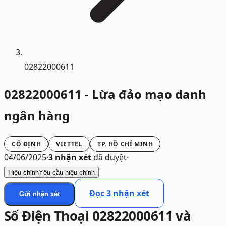
02822000611
02822000611 - Lừa đảo mạo danh
ngân hàng
CỐ ĐỊNH
VIETTEL
TP. HỒ CHÍ MINH
04/06/2025
·
3
nhận xét
đã duyệt
·
Hiệu chỉnh
Yêu cầu hiệu chỉnh
Đọc
3
nhận xét
Gửi nhận xét
Số Điện Thoại 02822000611 và