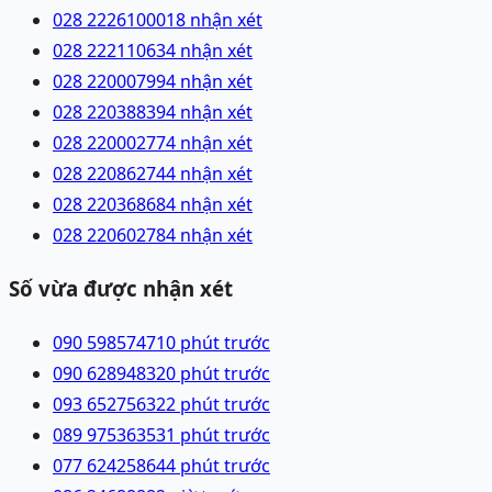
028 22261000
18 nhận xét
028 22211063
4 nhận xét
028 22000799
4 nhận xét
028 22038839
4 nhận xét
028 22000277
4 nhận xét
028 22086274
4 nhận xét
028 22036868
4 nhận xét
028 22060278
4 nhận xét
Số vừa được nhận xét
090 5985747
10 phút trước
090 6289483
20 phút trước
093 6527563
22 phút trước
089 9753635
31 phút trước
077 6242586
44 phút trước