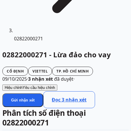
02822000271
02822000271 - Lừa đảo cho vay
CỐ ĐỊNH
VIETTEL
TP. HỒ CHÍ MINH
09/10/2025
·
3
nhận xét
đã duyệt
·
Hiệu chỉnh
Yêu cầu hiệu chỉnh
Đọc
3
nhận xét
Gửi nhận xét
Phân tích số điện thoại
02822000271