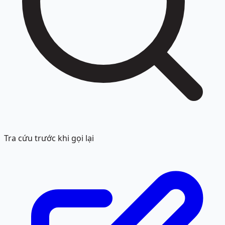
Tra cứu trước khi gọi lại