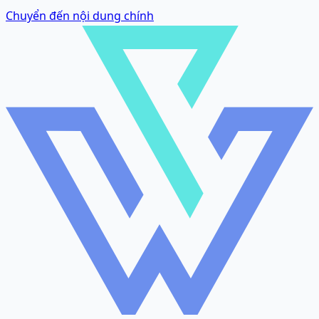
Chuyển đến nội dung chính