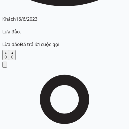
Khách
16/6/2023
Lừa đảo.
Lừa đảo
Đã trả lời cuộc gọi
0
0