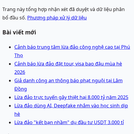
Trang này tổng hợp nhận xét đã duyệt và dữ liệu phân
bổ đầu số.
Phương pháp xử lý dữ liệu
Bài viết mới
Cảnh báo trung tâm lừa đảo công nghệ cao tại Phú
Thọ
Cảnh báo lừa đảo đặt tour, visa bao đậu mùa hè
2026
Giả danh công an thông báo phạt nguội tại Lâm
Đồng
Lừa đảo trực tuyến gây thiệt hại 8.000 tỷ năm 2025
Lừa đảo dùng AI, Deepfake nhắm vào học sinh dịp
hè
Lừa đảo "kết bạn nhầm" dụ đầu tư USDT 3.000 tỉ