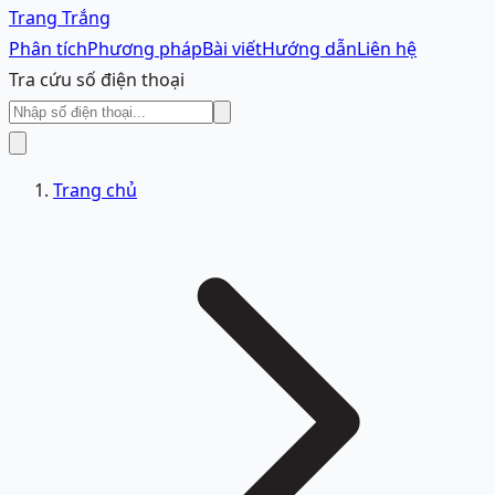
Trang Trắng
Phân tích
Phương pháp
Bài viết
Hướng dẫn
Liên hệ
Tra cứu số điện thoại
Trang chủ