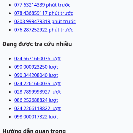
077 6321433
9 phút trước
078 4368591
17 phút trước
0203 9994793
19 phút trước
076 2872529
22 phút trước
Đang được tra cứu nhiều
024 66716600
76
lượt
090 0009232
50
lượt
090 3442080
40
lượt
024 22616600
35
lượt
028 78999939
27
lượt
086 2526888
24
lượt
024 22661188
22
lượt
098 0000173
22
lượt
Hướng dẫn quan trọng