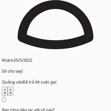
Khách
25/5/2022
Số cho vay!
Quảng cáo
Đã trả lời cuộc gọi
0
0
Bạn từng liên lạc với số này?