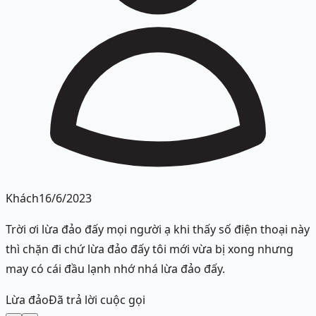
Khách
16/6/2023
Trời ơi lừa đảo đấy mọi người ạ khi thấy số điện thoại này
thì chặn đi chứ lừa đảo đấy tôi mới vừa bị xong nhưng
may có cái đầu lạnh nhớ nhá lừa đảo đấy.
Lừa đảo
Đã trả lời cuộc gọi