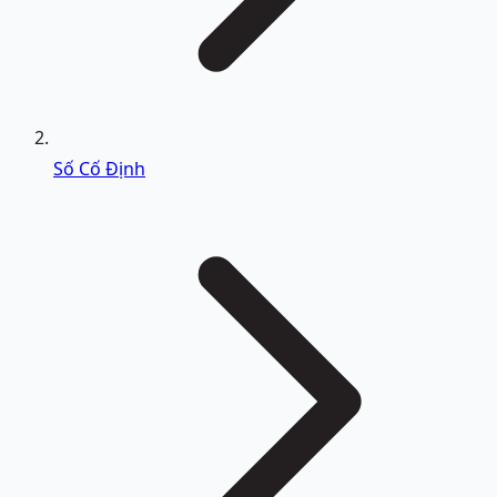
Số Cố Định