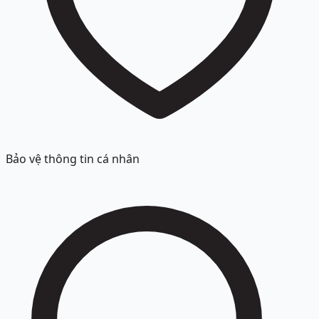
Bảo vệ thông tin cá nhân