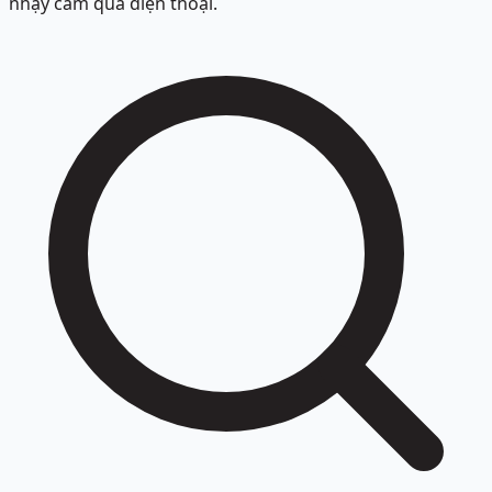
nhạy cảm qua điện thoại.