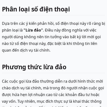
Phân loại số điện thoại
Dựa trên các ý kiến phản hồi, số điện thoại này rõ ràng bị
phân loại là
"Lừa đảo"
. Điều này đồng nghĩa với việc
người dùng không nên tin tưởng vào bất kỳ lời mời gọi
nào từ số điện thoại này, đặc biệt là khi thông tin liên
quan đến dịch vụ tài chính.
Phương thức lừa đảo
Các cuộc gọi lừa đảo thường diễn ra dưới hình thức mời
chào dịch vụ tài chính, mà trong đó người nhận cuộc gọi
được hứa hẹn lợi nhuận cao từ các khoản đầu tư hoặc
vay vốn. Tuy nhiên, mục đích thực sự là khai thác thông