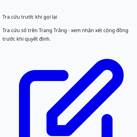
Tra cứu trước khi gọi lại
Tra cứu số trên Trang Trắng - xem nhận xét cộng đồng
trước khi quyết định.