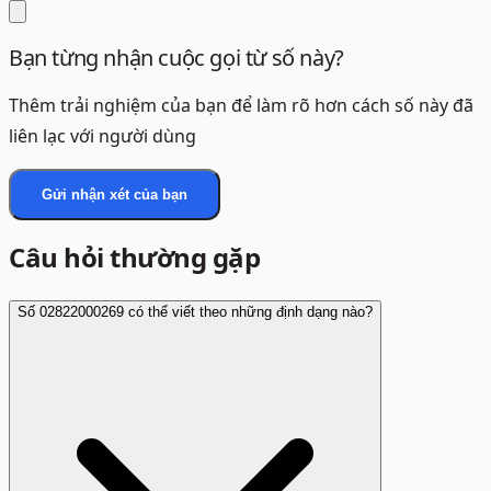
Bạn từng nhận cuộc gọi từ số này?
Thêm trải nghiệm của bạn để làm rõ hơn cách số này đã
liên lạc với người dùng
Gửi nhận xét của bạn
Câu hỏi thường gặp
Số 02822000269 có thể viết theo những định dạng nào?