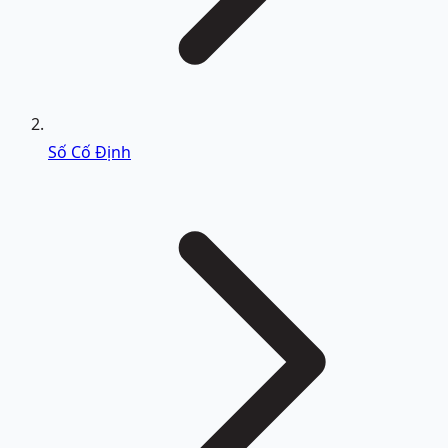
Số Cố Định