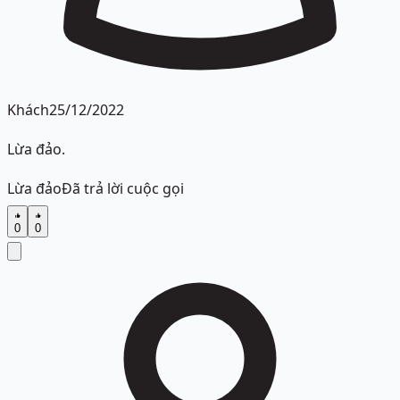
Khách
25/12/2022
Lừa đảo.
Lừa đảo
Đã trả lời cuộc gọi
0
0