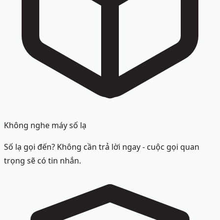
Không nghe máy số lạ
Số lạ gọi đến? Không cần trả lời ngay - cuộc gọi quan
trọng sẽ có tin nhắn.