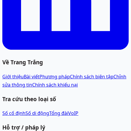
Về Trang Trắng
Giới thiệu
Bài viết
Phương pháp
Chính sách biên tập
Chỉnh
sửa thông tin
Chính sách khiếu nại
Tra cứu theo loại số
Số cố định
Số di động
Tổng đài
VoIP
Hỗ trợ / pháp lý