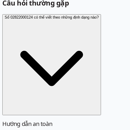
Câu hỏi thường gặp
Số 02822000124 có thể viết theo những định dạng nào?
Hướng dẫn an toàn
Định dạng chuẩn là 02822000124. Các cách viết sau đây