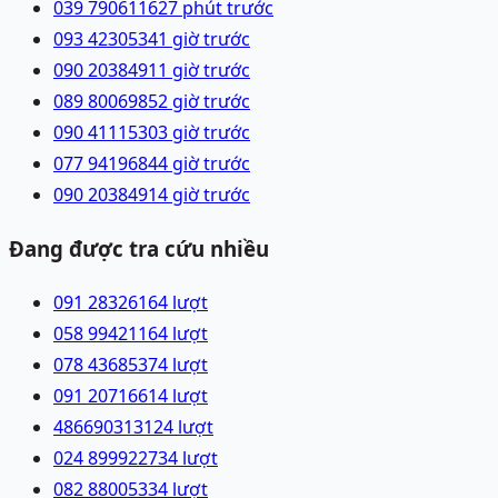
039 7906116
27 phút trước
093 4230534
1 giờ trước
090 2038491
1 giờ trước
089 8006985
2 giờ trước
090 4111530
3 giờ trước
077 9419684
4 giờ trước
090 2038491
4 giờ trước
Đang được tra cứu nhiều
091 2832616
4
lượt
058 9942116
4
lượt
078 4368537
4
lượt
091 2071661
4
lượt
48669031312
4
lượt
024 89992273
4
lượt
082 8800533
4
lượt