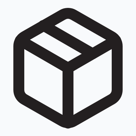
đều được quy về cùng một số khi tra cứu: 028 22000124,
028 2200 0124, +842822000124, +84 28 22000124.