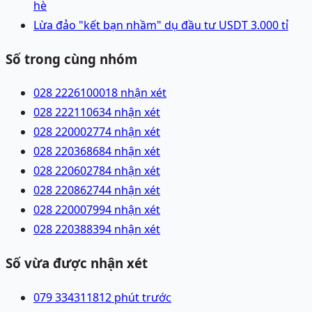
hè
Lừa đảo "kết bạn nhầm" dụ đầu tư USDT 3.000 tỉ
Số trong cùng nhóm
028 22261000
18 nhận xét
028 22211063
4 nhận xét
028 22000277
4 nhận xét
028 22036868
4 nhận xét
028 22060278
4 nhận xét
028 22086274
4 nhận xét
028 22000799
4 nhận xét
028 22038839
4 nhận xét
Số vừa được nhận xét
079 3343118
12 phút trước