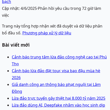
bạch
Cập nhật:
4/6/2025
·
Phản hồi yêu cầu trong 72 giờ làm
việc
Trang này tổng hợp nhận xét đã duyệt và dữ liệu phân
bổ đầu số.
Phương pháp xử lý dữ liệu
Bài viết mới
Cảnh báo trung tâm lừa đảo công nghệ cao tại Phú
Thọ
Cảnh báo lừa đảo đặt tour, visa bao đậu mùa hè
2026
Giả danh công an thông báo phạt nguội tại Lâm
Đồng
Lừa đảo trực tuyến gây thiệt hại 8.000 tỷ năm 2025
Lừa đảo dùng AI, Deepfake nhắm vào học sinh dịp