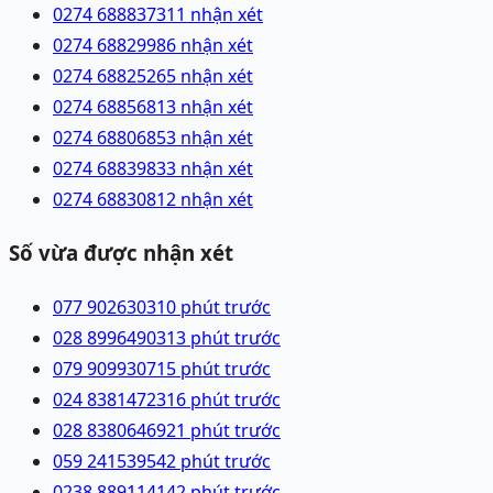
0274 6888373
11 nhận xét
0274 6882998
6 nhận xét
0274 6882526
5 nhận xét
0274 6885681
3 nhận xét
0274 6880685
3 nhận xét
0274 6883983
3 nhận xét
0274 6883081
2 nhận xét
Số vừa được nhận xét
077 9026303
10 phút trước
028 89964903
13 phút trước
079 9099307
15 phút trước
024 83814723
16 phút trước
028 83806469
21 phút trước
059 2415395
42 phút trước
0238 8891141
42 phút trước