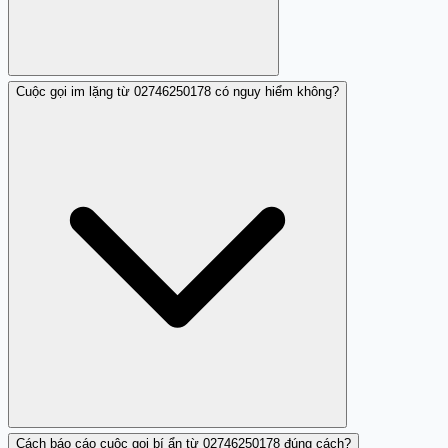
Cuộc gọi im lặng từ 02746250178 có nguy hiểm không?
Hãy chặn số 02746250178 ngay sau lần thứ nhất hoặc
thứ hai nếu cảm thấy bất an. Để máy chuyển hộp thư
thoại để xem có tin nhắn hay ghi âm. Nếu cảm thấy có
liên quan đến tổ chức chính thức, hãy gọi lại số tổ chức
đó qua tổng đài công khai để xác minh.
Cách báo cáo cuộc gọi bí ẩn từ 02746250178 đúng cách?