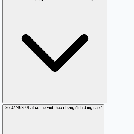
Cuộc gọi im lặng hoặc bí ẩn từ 02746250178 là dấu hiệu
cần cảnh giác. Hành vi này có thể là do khảo sát nhanh,
test số điện thoại hợp lệ, hoặc chuẩn bị cho kế hoạch lừa
đảo tiếp theo. An toàn nhất là không trả lời hoặc chặn.
Số 02746250178 có thể viết theo những định dạng nào?
Báo qua tổng đài 156 (Bộ Thông tin và Truyền thông) để
cảnh báo cuộc gọi làm phiền hoặc bí ẩn. Báo trực tiếp với
Viettel để kiểm tra hoạt động trái phép. Đóng góp nhận