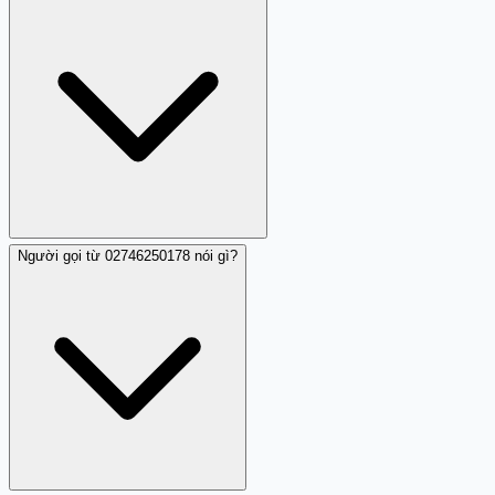
Người gọi từ 02746250178 nói gì?
Theo nhận xét, 02746250178 gọi lặp lại nhiều lần cho
cùng người dùng, nhưng không có thông tin cụ thể về
khung giờ. Một nhận xét từ tháng 2 năm 2024 cho thấy
cuộc gọi đến giờ hành chính.