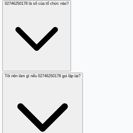
02746250178 là số của tổ chức nào?
Theo nhận xét cộng đồng, người gọi từ 02746250178
không dám nói hoặc không tự giới thiệu rõ ràng. Một
người đóng góp ghi nhận: 'Gọi 1 lần ko dám bóc p, nó
gọi lần 2 cũng ko dám tuốt' - cho thấy cuộc gọi im lặng
hoặc tối nghĩa.
Tôi nên làm gì nếu 02746250178 gọi lặp lại?
02746250178 là số cố định của Viettel tại Bình Dương,
nhưng người đóng góp cho biết không biết đó là tổ chức
nào. Điều này cho thấy người gọi không tự giới thiệu
hoặc giới thiệu không rõ ràng.