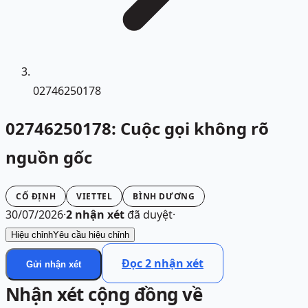
02746250178
02746250178: Cuộc gọi không rõ
nguồn gốc
CỐ ĐỊNH
VIETTEL
BÌNH DƯƠNG
30/07/2026
·
2
nhận xét
đã duyệt
·
Hiệu chỉnh
Yêu cầu hiệu chỉnh
Đọc
2
nhận xét
Gửi nhận xét
Nhận xét cộng đồng về