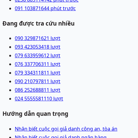
091 1038716
44 phút trước
Đang được tra cứu nhiều
090 3298716
21
lượt
093 4230534
18
lượt
079 6339596
12
lượt
076 3377063
11
lượt
079 3343118
11
lượt
090 2107978
11
lượt
086 2526888
11
lượt
024 55555811
10
lượt
Hướng dẫn quan trọng
Nhận biết cuộc gọi giả danh công an, tòa án
Nhận biết cuộc gọi giả danh ngân hàng