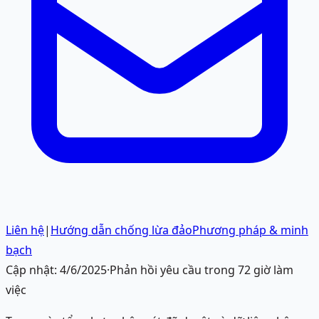
Liên hệ
|
Hướng dẫn chống lừa đảo
Phương pháp & minh
bạch
Cập nhật:
4/6/2025
·
Phản hồi yêu cầu trong 72 giờ làm
việc