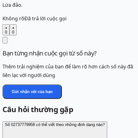
Lừa đảo.
Không rõ
Đã trả lời cuộc gọi
0
0
Bạn từng nhận cuộc gọi từ số này?
Thêm trải nghiệm của bạn để làm rõ hơn cách số này đã
liên lạc với người dùng
Gửi nhận xét của bạn
Câu hỏi thường gặp
Số 02737779958 có thể viết theo những định dạng nào?