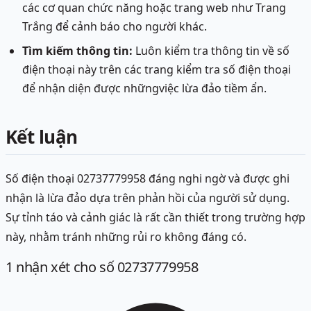
các cơ quan chức năng hoặc trang web như Trang
Trắng để cảnh báo cho người khác.
Tìm kiếm thông tin:
Luôn kiểm tra thông tin về số
điện thoại này trên các trang kiểm tra số điện thoại
để nhận diện được nhữngviệc lừa đảo tiềm ẩn.
Kết luận
Số điện thoại 02737779958 đáng nghi ngờ và được ghi
nhận là lừa đảo dựa trên phản hồi của người sử dụng.
Sự tỉnh táo và cảnh giác là rất cần thiết trong trường hợp
này, nhằm tránh những rủi ro không đáng có.
1
nhận xét
cho số 02737779958