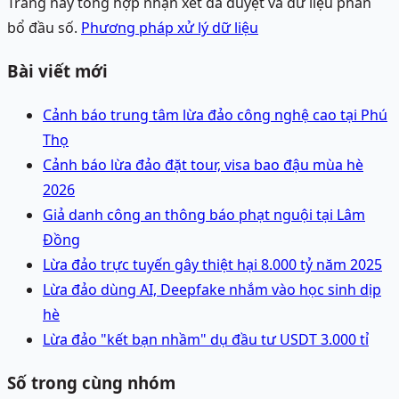
Trang này tổng hợp nhận xét đã duyệt và dữ liệu phân
bổ đầu số.
Phương pháp xử lý dữ liệu
Bài viết mới
Cảnh báo trung tâm lừa đảo công nghệ cao tại Phú
Thọ
Cảnh báo lừa đảo đặt tour, visa bao đậu mùa hè
2026
Giả danh công an thông báo phạt nguội tại Lâm
Đồng
Lừa đảo trực tuyến gây thiệt hại 8.000 tỷ năm 2025
Lừa đảo dùng AI, Deepfake nhắm vào học sinh dịp
hè
Lừa đảo "kết bạn nhầm" dụ đầu tư USDT 3.000 tỉ
Số trong cùng nhóm