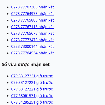
0273 7776730
5 nhận xét
0273 7776497
5 nhận xét
0273 7776588
5 nhận xét
0273 7776711
5 nhận xét
0273 7776567
5 nhận xét
0273 7777347
5 nhận xét
0273 7300014
4 nhận xét
0273 7776453
4 nhận xét
Số vừa được nhận xét
079 3312722
1 giờ trước
079 3312722
1 giờ trước
079 3312722
1 giờ trước
077 6806157
1 giờ trước
079 8428525
1 giờ trước