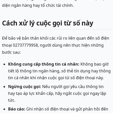
diện ngân hàng hay tổ chức tài chính.
Cách xử lý cuộc gọi từ số này
Để bảo vệ bản thân khỏi các rủi ro liên quan đến số điện
thoại 02737779958, người dùng nên thực hiện những
bước sau:
Không cung cấp thông tin cá nhân:
Không bao giờ
tiết lộ thông tin ngân hàng, số thẻ tín dụng hay thông
tin cá nhân khi nhận cuộc gọi từ số điện thoại này.
Ngừng cuộc gọi:
Nếu người gọi yêu cầu thông tin
hay tạo áp lực khẩn cấp, hãy ngắt cuộc gọi ngay lập
tức.
Báo cáo:
Ghi nhận số điện thoại và gửi phản hồi đến