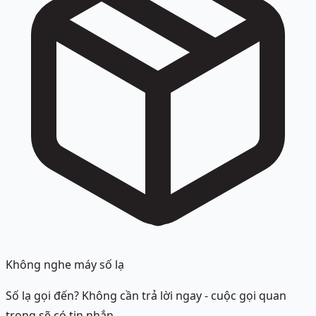
Không nghe máy số lạ
Số lạ gọi đến? Không cần trả lời ngay - cuộc gọi quan
trọng sẽ có tin nhắn.