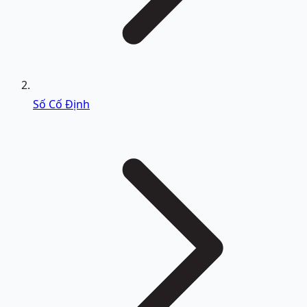
Số Cố Định