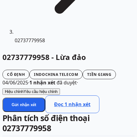
02737779958
02737779958 - Lừa đảo
CỐ ĐỊNH
INDOCHINA TELECOM
TIỀN GIANG
04/06/2025
·
1
nhận xét
đã duyệt
·
Hiệu chỉnh
Yêu cầu hiệu chỉnh
Đọc
1
nhận xét
Gửi nhận xét
Phân tích số điện thoại
02737779958