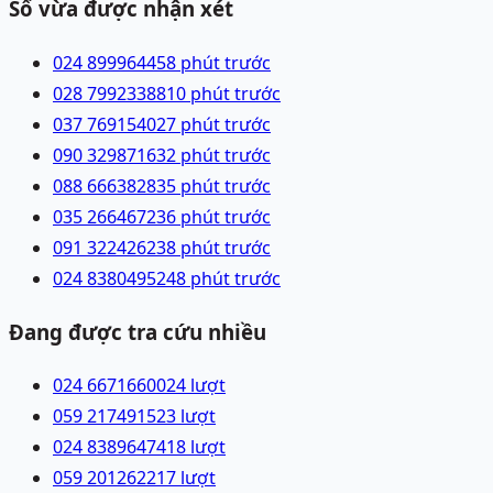
Số vừa được nhận xét
024 89996445
8 phút trước
028 79923388
10 phút trước
037 7691540
27 phút trước
090 3298716
32 phút trước
088 6663828
35 phút trước
035 2664672
36 phút trước
091 3224262
38 phút trước
024 83804952
48 phút trước
Đang được tra cứu nhiều
024 66716600
24
lượt
059 2174915
23
lượt
024 83896474
18
lượt
059 2012622
17
lượt