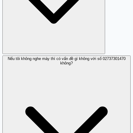
Nếu tôi không nghe máy thì có vấn đề gì không với số 02737301470
Bạn có thể theo dõi các bài viết và thông tin mới nhất
không?
trên trang Trang Trắng.