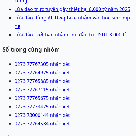
Đồng
Lừa đảo trực tuyến gây thiệt hại 8.000 tỷ năm 2025
Lừa đảo dùng AI, Deepfake nhắm vào học sinh dịp
hè
Lừa đảo "kết bạn nhầm" dụ đầu tư USDT 3.000 tỉ
Số trong cùng nhóm
0273 7776730
5 nhận xét
0273 7776497
5 nhận xét
0273 7776588
5 nhận xét
0273 7776711
5 nhận xét
0273 7776567
5 nhận xét
0273 7777347
5 nhận xét
0273 7300014
4 nhận xét
0273 7776453
4 nhận xét