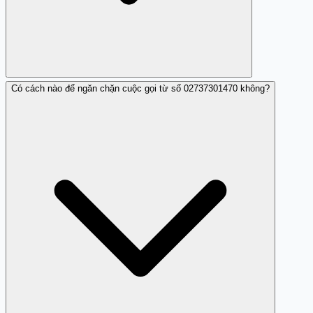
Có cách nào để ngăn chặn cuộc gọi từ số 02737301470 không?
Người dùng báo cáo số này là spam do nhận các cuộc
gọi không mong muốn và có dấu hiệu lừa đảo.