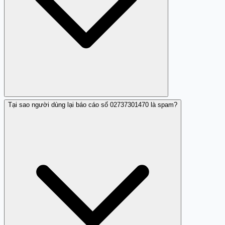
Tại sao người dùng lại báo cáo số 02737301470 là spam?
Có, số điện thoại 02737301470 được báo cáo là lừa đảo.