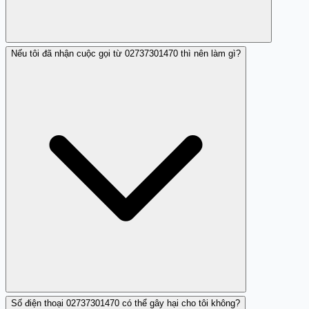
Nếu tôi đã nhận cuộc gọi từ 02737301470 thì nên làm gì?
Có, bạn có thể chặn số điện thoại này để không nhận
thêm cuộc gọi.
Số điện thoại 02737301470 có thể gây hại cho tôi không?