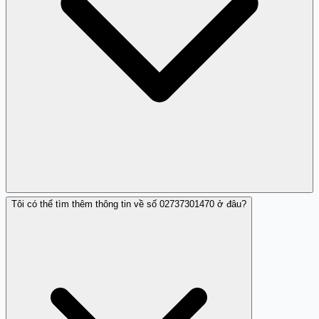
Tôi có thể tìm thêm thông tin về số 02737301470 ở đâu?
Bạn có thể gửi thông tin qua hệ thống báo cáo trực
tuyến của Trang Trắng.