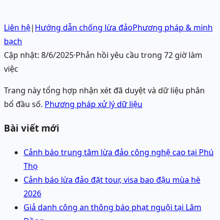
Liên hệ
|
Hướng dẫn chống lừa đảo
Phương pháp & minh
bạch
Cập nhật:
8/6/2025
·
Phản hồi yêu cầu trong 72 giờ làm
việc
Trang này tổng hợp nhận xét đã duyệt và dữ liệu phân
bổ đầu số.
Phương pháp xử lý dữ liệu
Bài viết mới
Cảnh báo trung tâm lừa đảo công nghệ cao tại Phú
Thọ
Cảnh báo lừa đảo đặt tour, visa bao đậu mùa hè
2026
Giả danh công an thông báo phạt nguội tại Lâm