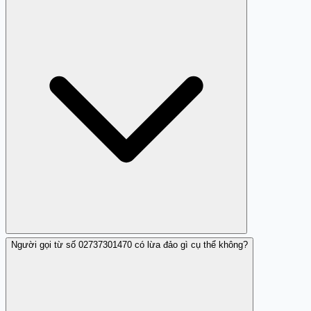
Bạn nên ghi chú lại thông tin và báo cáo với nhà mạng
của mình.
Người gọi từ số 02737301470 có lừa đảo gì cụ thể không?
Có thể, nếu bạn không cẩn thận, cuộc gọi có thể dẫn đến
các rủi ro tài chính.