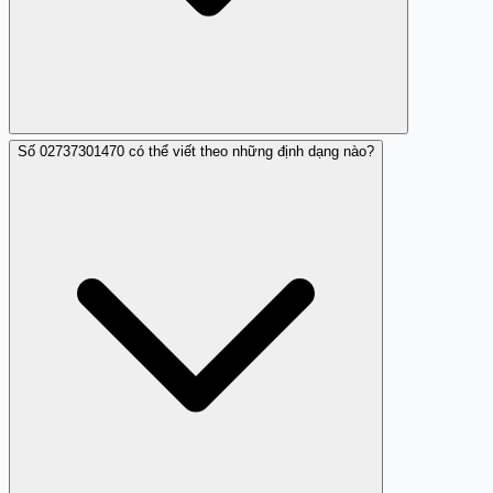
Số 02737301470 có thể viết theo những định dạng nào?
Có thể, nên tốt nhất là không gọi lại số này.