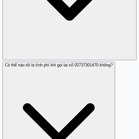
Có thể nào tôi bị tính phí khi gọi lại số 02737301470 không?
Không, nếu bạn không nghe máy thì không có vấn đề gì
cả.