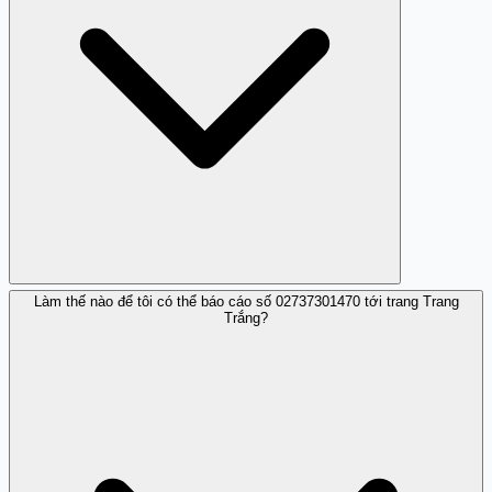
Làm thế nào để tôi có thể báo cáo số 02737301470 tới trang Trang
Họ thực hiện các cuộc gọi rác nhằm lừa đảo người nghe.
Trắng?