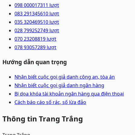
098 0000173
11
lượt
083 2913456
10
lượt
035 3204695
10
lượt
028 79925274
9
lượt
070 2320881
9
lượt
078 9305728
9
lượt
Hướng dẫn quan trọng
Nhận biết cuộc gọi giả danh công an, tòa án
Nhận biết cuộc gọi giả danh ngân hàng
Bị dọa khóa tài khoản ngân hàng qua điện thoại
Cách báo cáo số rác, số lừa đảo
Thông tin Trang Trắng