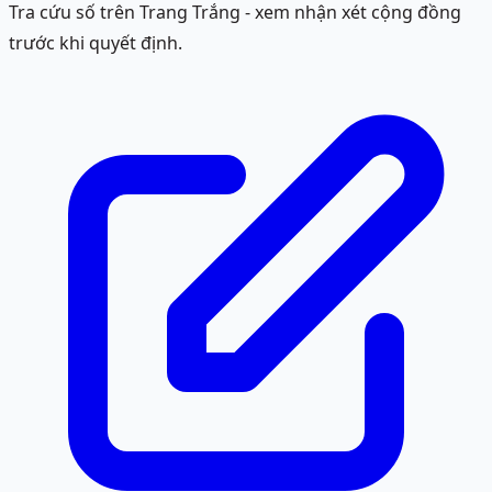
Tra cứu số trên Trang Trắng - xem nhận xét cộng đồng
trước khi quyết định.