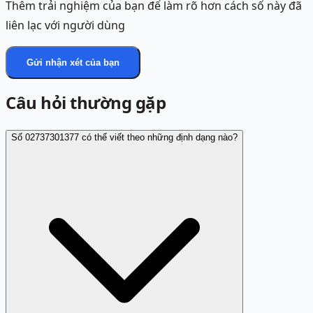
Thêm trải nghiệm của bạn để làm rõ hơn cách số này đã
liên lạc với người dùng
Gửi nhận xét của bạn
Câu hỏi thường gặp
Số 02737301377 có thể viết theo những định dạng nào?