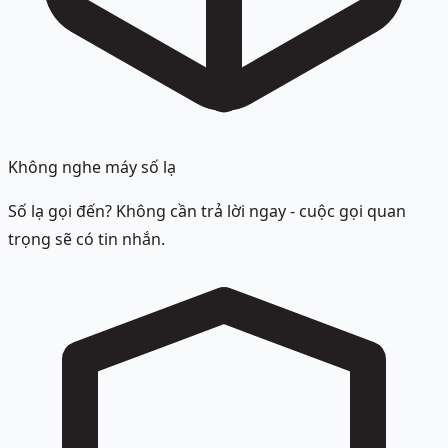
Không nghe máy số lạ
Số lạ gọi đến? Không cần trả lời ngay - cuộc gọi quan
trọng sẽ có tin nhắn.