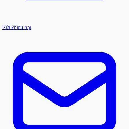
Gửi khiếu nại