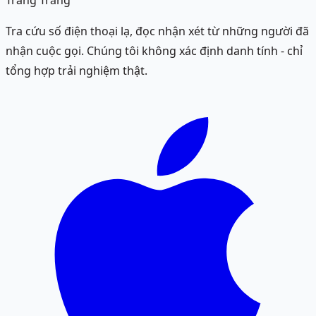
Trang Trắng
Tra cứu số điện thoại lạ, đọc nhận xét từ những người đã
nhận cuộc gọi. Chúng tôi không xác định danh tính - chỉ
tổng hợp trải nghiệm thật.