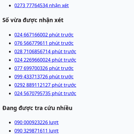
0273 7776453
4 nhận xét
Số vừa được nhận xét
024 66716600
2 phút trước
076 5667796
11 phút trước
028 71068567
14 phút trước
024 22696600
24 phút trước
077 6997003
26 phút trước
099 4337137
26 phút trước
0292 8891121
27 phút trước
024 56707957
35 phút trước
Đang được tra cứu nhiều
090 0009232
26
lượt
090 3298716
11
lượt