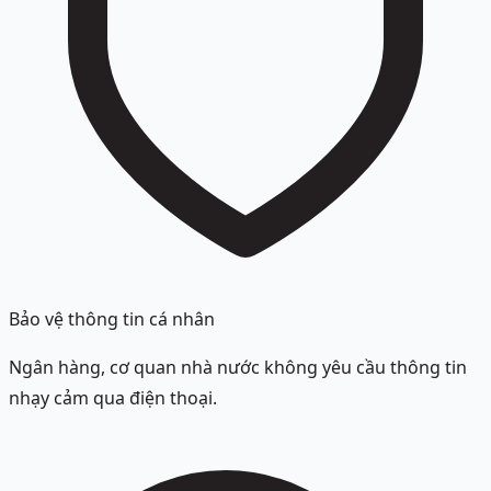
Bảo vệ thông tin cá nhân
Ngân hàng, cơ quan nhà nước không yêu cầu thông tin
nhạy cảm qua điện thoại.