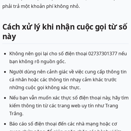
phải trả một khoản phí không nhỏ.
Cách xử lý khi nhận cuộc gọi từ số
này
Không nên gọi lại cho số điện thoại 02737301377 nếu
bạn không rõ nguồn gốc.
Người dùng nên cảnh giác về việc cung cấp thông tin
cá nhân hoặc các thông tin nhạy cảm khác trước
những cuộc gọi không xác thực.
Nếu bạn vẫn muốn xác thực số điện thoại này, hãy tìm
kiếm thông tin từ các trang web uy tín như Trang
Trắng.
Báo cáo số điện thoại đến các nhà mạng hoặc cơ