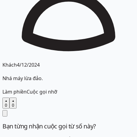
Khách
4/12/2024
Nhá máy lừa đảo.
Làm phiền
Cuộc gọi nhỡ
0
0
Bạn từng nhận cuộc gọi từ số này?