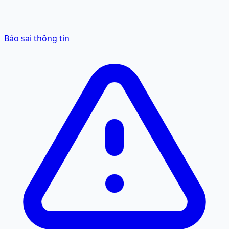
Báo sai thông tin