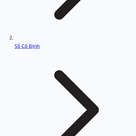
Số Cố Định