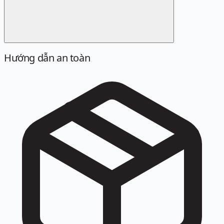
Hướng dẫn an toàn
Định dạng chuẩn là 02737301377. Các cách viết sau đây
đều được quy về cùng một số khi tra cứu: 027 37301377,
027 3730 1377, +842737301377, +84 27 37301377.