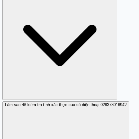
Làm sao để kiểm tra tính xác thực của số điện thoại 02637301694?
Đây là số điện thoại của một công ty dịch vụ địa phương,
được người dùng đánh giá là đáng tin cậy.