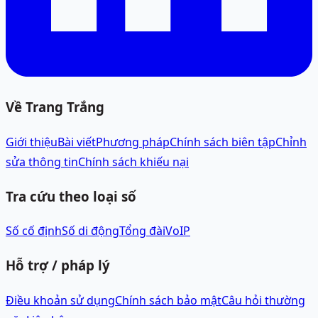
Về Trang Trắng
Giới thiệu
Bài viết
Phương pháp
Chính sách biên tập
Chỉnh
sửa thông tin
Chính sách khiếu nại
Tra cứu theo loại số
Số cố định
Số di động
Tổng đài
VoIP
Hỗ trợ / pháp lý
Điều khoản sử dụng
Chính sách bảo mật
Câu hỏi thường