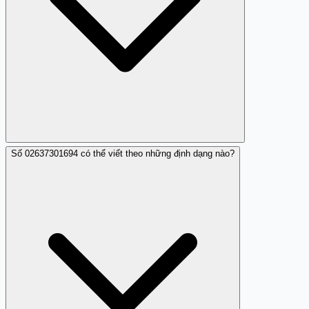
Số 02637301694 có thể viết theo những định dạng nào?
Dù số 02637301694 đáng tin cậy, bạn vẫn nên cảnh giác
để tránh những trường hợp giả mạo hoặc lừa đảo sử
dụng số này.