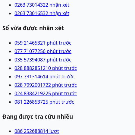
0263 7301432
2 nhận xét
0263 7301653
2 nhận xét
Số vừa được nhận xét
059 2146532
1 phút trước
077 7107725
6 phút trước
035 5739408
7 phút trước
028 88828512
10 phút trước
097 7313146
14 phút trước
028 79920017
22 phút trước
024 83842192
25 phút trước
081 2268537
25 phút trước
Đang được tra cứu nhiều
086 2526888
14
lượt