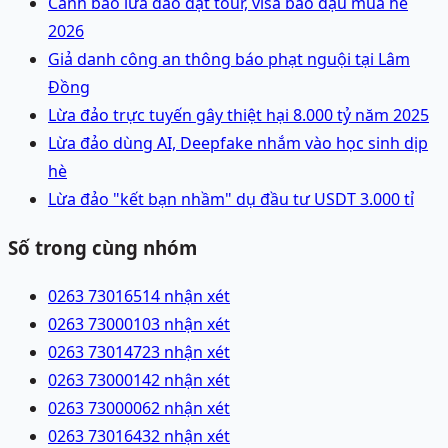
Cảnh báo lừa đảo đặt tour, visa bao đậu mùa hè
2026
Giả danh công an thông báo phạt nguội tại Lâm
Đồng
Lừa đảo trực tuyến gây thiệt hại 8.000 tỷ năm 2025
Lừa đảo dùng AI, Deepfake nhắm vào học sinh dịp
hè
Lừa đảo "kết bạn nhầm" dụ đầu tư USDT 3.000 tỉ
Số trong cùng nhóm
0263 7301651
4 nhận xét
0263 7300010
3 nhận xét
0263 7301472
3 nhận xét
0263 7300014
2 nhận xét
0263 7300006
2 nhận xét
0263 7301643
2 nhận xét