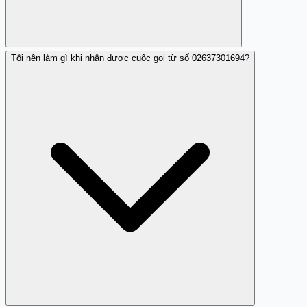
Tôi nên làm gì khi nhận được cuộc gọi từ số 02637301694?
Không, số 02637301694 không phải là số lừa đảo mà
thuộc về công ty dịch vụ địa phương đáng tin cậy.