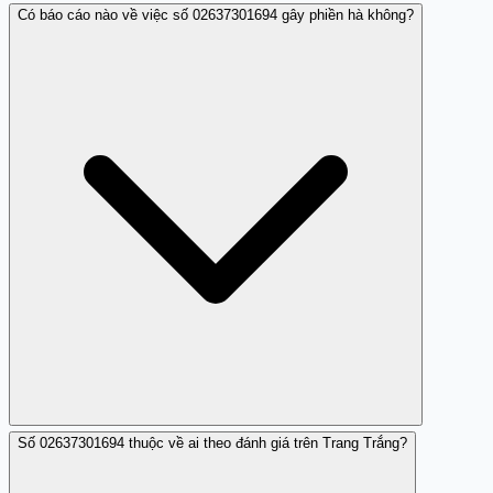
Có báo cáo nào về việc số 02637301694 gây phiền hà không?
Bạn có thể nhấc máy để kiểm tra thông tin hoặc liên hệ
với công ty nếu biết để xác minh, nhưng không nên cung
cấp thông tin cá nhân nếu nghi ngờ.
Số 02637301694 thuộc về ai theo đánh giá trên Trang Trắng?
Không, số này không được đánh giá là số gây phiền hà
hoặc nhá máy, mà mang tính chất liên hệ hợp pháp.