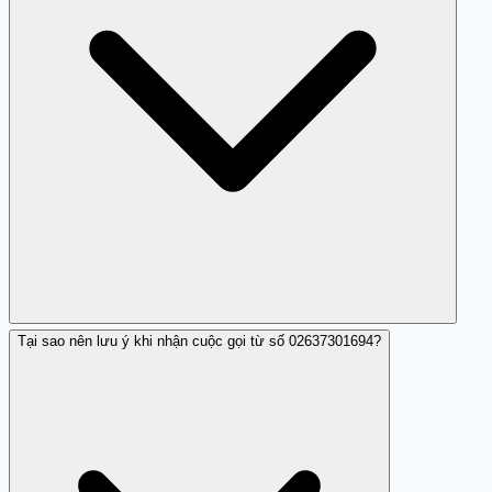
Tại sao nên lưu ý khi nhận cuộc gọi từ số 02637301694?
Bạn có thể tham khảo các đánh giá từ
Trang Trắng
và
tra cứu thông tin doanh nghiệp để xác minh số điện
thoại này.