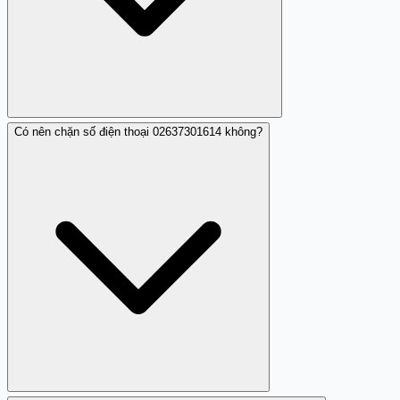
Có nên chặn số điện thoại 02637301614 không?
Bạn nên ngắt điện thoại ngay, không gọi lại và liên hệ
trực tiếp với ngân hàng VPBank qua số chính thức để
kiểm tra thông tin.