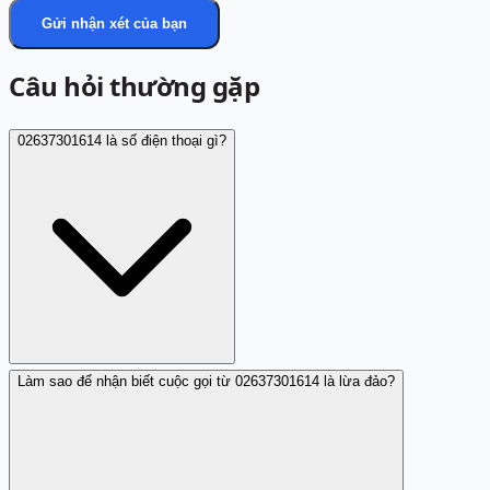
Gửi nhận xét của bạn
Câu hỏi thường gặp
02637301614 là số điện thoại gì?
Làm sao để nhận biết cuộc gọi từ 02637301614 là lừa đảo?
Số điện thoại 02637301614 là số lừa đảo giả danh ngân
hàng VPBank nhằm lấy thông tin cá nhân.