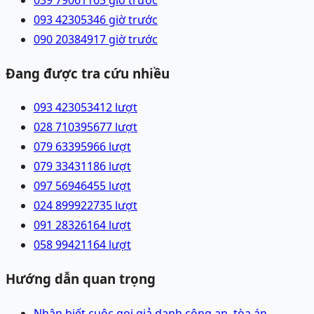
093 4230534
6 giờ trước
090 2038491
7 giờ trước
Đang được tra cứu nhiều
093 4230534
12
lượt
028 71039567
7
lượt
079 6339596
6
lượt
079 3343118
6
lượt
097 5694645
5
lượt
024 89992273
5
lượt
091 2832616
4
lượt
058 9942116
4
lượt
Hướng dẫn quan trọng
Nhận biết cuộc gọi giả danh công an, tòa án