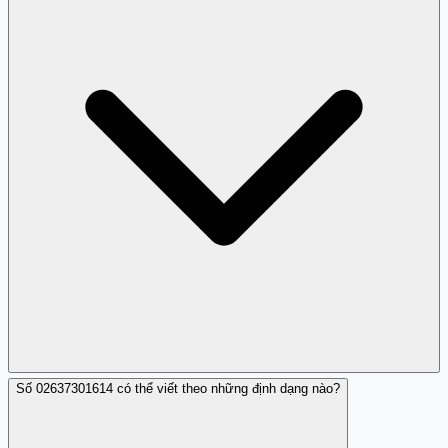
Số 02637301614 có thể viết theo những định dạng nào?
Đúng, Trang Trắng là nền tảng người dùng có thể dành
chia sẻ và cảnh báo về các số điện thoại lừa đảo như