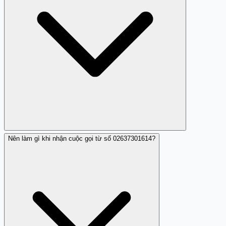
Nên làm gì khi nhận cuộc gọi từ số 02637301614?
Cuộc gọi từ 02637301614 thường dùng giọng nói AI giả
ngân hàng yêu cầu cung cấp thông tin nhạy cảm, bạn
nên cảnh giác không cung cấp dữ liệu cá nhân.