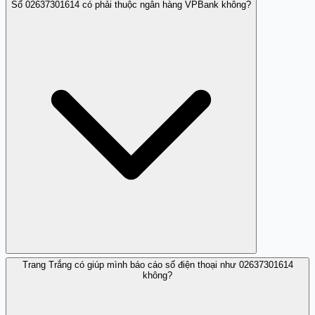
Số 02637301614 có phải thuộc ngân hàng VPBank không?
Có, bạn nên sử dụng chức năng chặn cuộc gọi trên điện
thoại để tránh các cuộc gọi lừa đảo từ số này.
Trang Trắng có giúp mình báo cáo số điện thoại như 02637301614
Không, số này mạo danh ngân hàng VPBank để lừa đảo
không?
nên không thuộc ngân hàng thật.