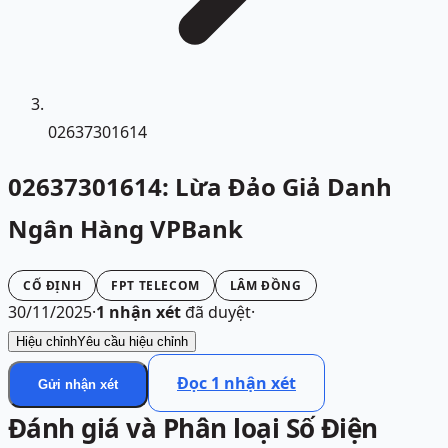
02637301614
02637301614: Lừa Đảo Giả Danh
Ngân Hàng VPBank
CỐ ĐỊNH
FPT TELECOM
LÂM ĐỒNG
30/11/2025
·
1
nhận xét
đã duyệt
·
Hiệu chỉnh
Yêu cầu hiệu chỉnh
Đọc
1
nhận xét
Gửi nhận xét
Đánh giá và Phân loại Số Điện