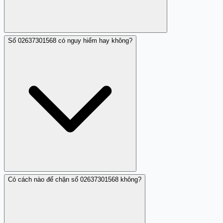
Số 02637301568 có nguy hiểm hay không?
Bạn nên giữ bình tĩnh, không cung cấp thông tin cá nhân
và xác minh thông tin nợ trước khi trả lời.
Có cách nào để chặn số 02637301568 không?
Số này là số đòi nợ thuê, có thể gây phiền toái hoặc áp
lực nếu bạn liên quan đến khoản nợ.