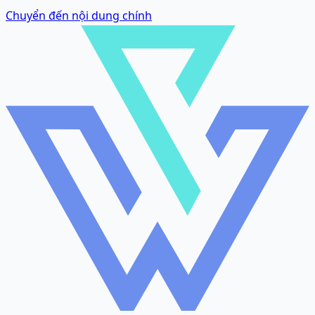
Chuyển đến nội dung chính