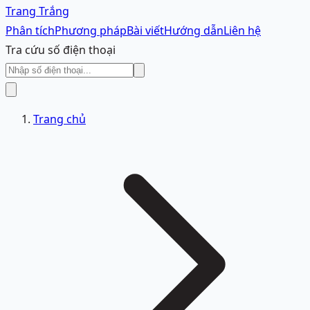
Trang Trắng
Phân tích
Phương pháp
Bài viết
Hướng dẫn
Liên hệ
Tra cứu số điện thoại
Trang chủ