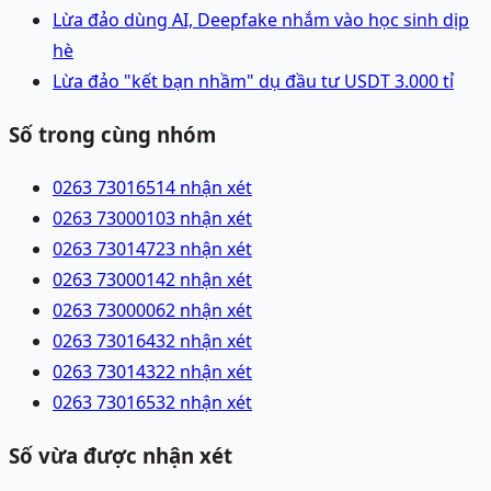
Lừa đảo dùng AI, Deepfake nhắm vào học sinh dịp
hè
Lừa đảo "kết bạn nhầm" dụ đầu tư USDT 3.000 tỉ
Số trong cùng nhóm
0263 7301651
4 nhận xét
0263 7300010
3 nhận xét
0263 7301472
3 nhận xét
0263 7300014
2 nhận xét
0263 7300006
2 nhận xét
0263 7301643
2 nhận xét
0263 7301432
2 nhận xét
0263 7301653
2 nhận xét
Số vừa được nhận xét