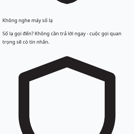
Không nghe máy số lạ
Số lạ gọi đến? Không cần trả lời ngay - cuộc gọi quan
trọng sẽ có tin nhắn.