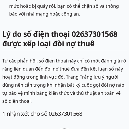
mức hoặc bị quấy rối, bạn có thể chặn số và thông
báo với nhà mạng hoặc công an.
Lý do số điện thoại 02637301568
được xếp loại đòi nợ thuê
Từ các phản hồi, số điện thoại này chỉ có một đánh giá rõ
ràng liên quan đến đòi nợ thuê đưa đến kết luận số này
hoạt động trong lĩnh vực đó. Trang Trắng lưu ý người
dùng nên cẩn trọng khi nhận bất kỳ cuộc gọi đòi nợ nào,
tự bảo vệ mình bằng kiến thức và thủ thuật an toàn về
số điện thoại.
1
nhận xét
cho số 02637301568