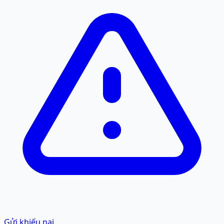
Gửi khiếu nại