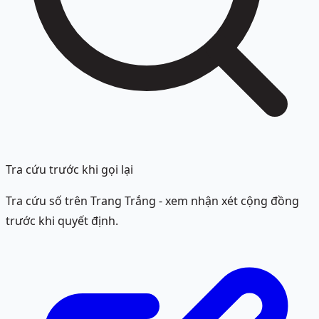
Tra cứu trước khi gọi lại
Tra cứu số trên Trang Trắng - xem nhận xét cộng đồng
trước khi quyết định.