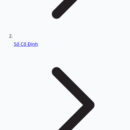
Số Cố Định