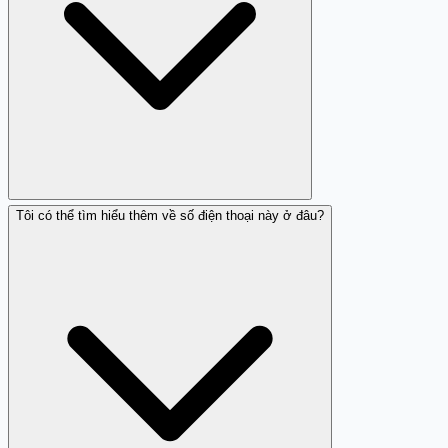
Tôi có thể tìm hiểu thêm về số điện thoại này ở đâu?
Các cuộc gọi từ số 02637301449 sẽ không làm phiền bạn
nữa nếu bạn chặn số này.