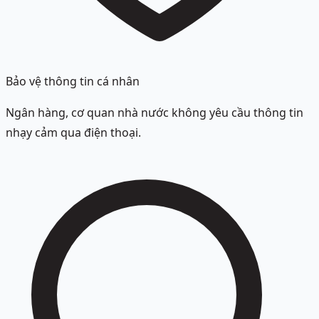
Bảo vệ thông tin cá nhân
Ngân hàng, cơ quan nhà nước không yêu cầu thông tin
nhạy cảm qua điện thoại.