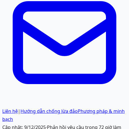
Liên hệ
|
Hướng dẫn chống lừa đảo
Phương pháp & minh
bạch
Cập nhật:
9/12/2025
·
Phản hồi yêu cầu trong 72 giờ làm