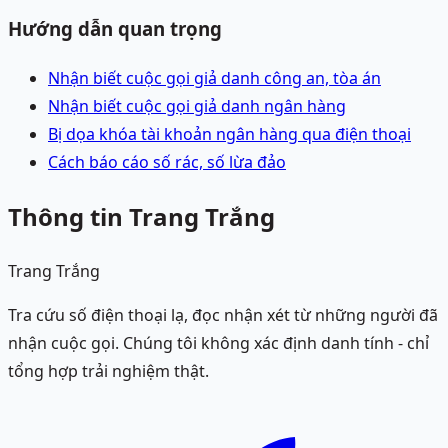
Hướng dẫn quan trọng
Nhận biết cuộc gọi giả danh công an, tòa án
Nhận biết cuộc gọi giả danh ngân hàng
Bị dọa khóa tài khoản ngân hàng qua điện thoại
Cách báo cáo số rác, số lừa đảo
Thông tin Trang Trắng
Trang Trắng
Tra cứu số điện thoại lạ, đọc nhận xét từ những người đã
nhận cuộc gọi. Chúng tôi không xác định danh tính - chỉ
tổng hợp trải nghiệm thật.