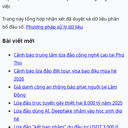
việc
Trang này tổng hợp nhận xét đã duyệt và dữ liệu phân
bổ đầu số.
Phương pháp xử lý dữ liệu
Bài viết mới
Cảnh báo trung tâm lừa đảo công nghệ cao tại Phú
Thọ
Cảnh báo lừa đảo đặt tour, visa bao đậu mùa hè
2026
Giả danh công an thông báo phạt nguội tại Lâm
Đồng
Lừa đảo trực tuyến gây thiệt hại 8.000 tỷ năm 2025
Lừa đảo dùng AI, Deepfake nhắm vào học sinh dịp
hè
Lừa đảo "kết bạn nhầm" dụ đầu tư USDT 3.000 tỉ