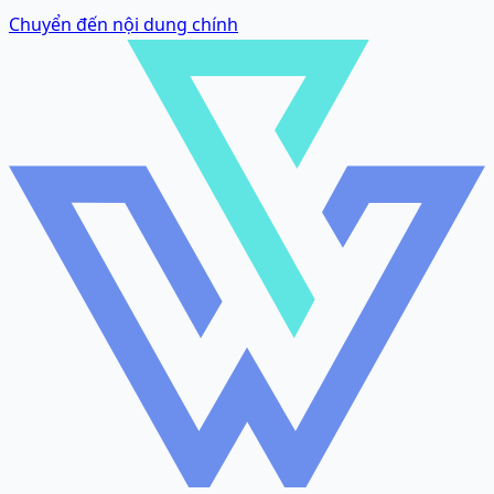
Chuyển đến nội dung chính