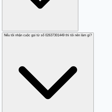
Nếu tôi nhận cuộc gọi từ số 02637301449 thì tôi nên làm gì?
Nhiều người dùng trên trang Trang Trắng đã cảnh báo
về số điện thoại này.