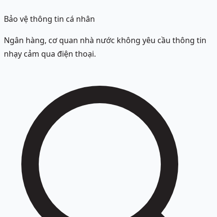
Bảo vệ thông tin cá nhân
Ngân hàng, cơ quan nhà nước không yêu cầu thông tin
nhạy cảm qua điện thoại.