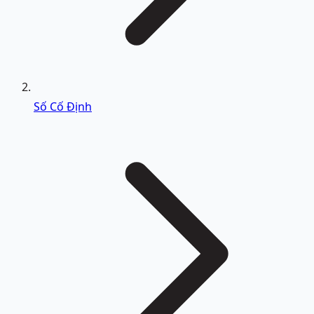
Số Cố Định