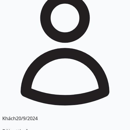
Khách
20/9/2024