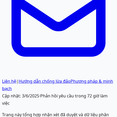
Liên hệ
|
Hướng dẫn chống lừa đảo
Phương pháp & minh
bạch
Cập nhật:
3/6/2025
·
Phản hồi yêu cầu trong 72 giờ làm
việc
Trang này tổng hợp nhận xét đã duyệt và dữ liệu phân