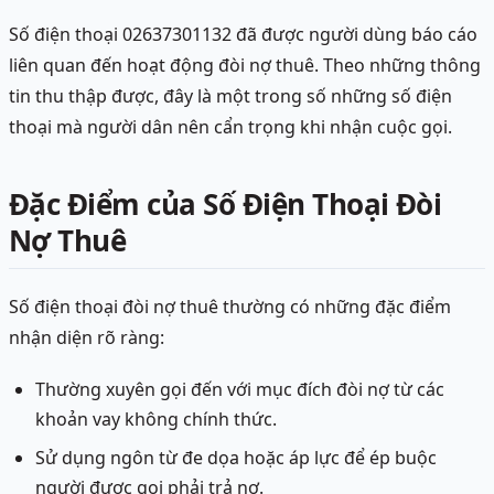
Số điện thoại 02637301132 đã được người dùng báo cáo
liên quan đến hoạt động đòi nợ thuê. Theo những thông
tin thu thập được, đây là một trong số những số điện
thoại mà người dân nên cẩn trọng khi nhận cuộc gọi.
Đặc Điểm của Số Điện Thoại Đòi
Nợ Thuê
Số điện thoại đòi nợ thuê thường có những đặc điểm
nhận diện rõ ràng:
Thường xuyên gọi đến với mục đích đòi nợ từ các
khoản vay không chính thức.
Sử dụng ngôn từ đe dọa hoặc áp lực để ép buộc
người được gọi phải trả nợ.