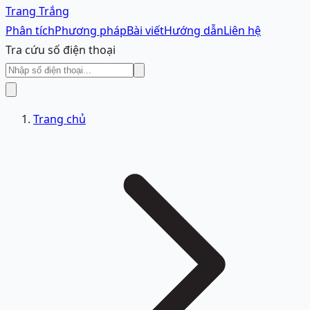
Trang Trắng
Phân tích
Phương pháp
Bài viết
Hướng dẫn
Liên hệ
Tra cứu số điện thoại
Trang chủ