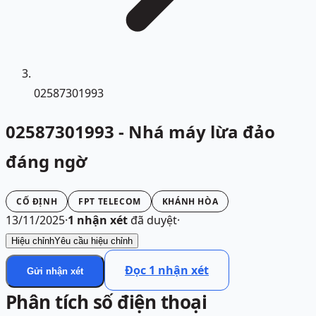
02587301993
02587301993 - Nhá máy lừa đảo
đáng ngờ
CỐ ĐỊNH
FPT TELECOM
KHÁNH HÒA
13/11/2025
·
1
nhận xét
đã duyệt
·
Hiệu chỉnh
Yêu cầu hiệu chỉnh
Đọc
1
nhận xét
Gửi nhận xét
Phân tích số điện thoại