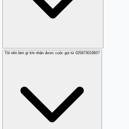
Tôi nên làm gì khi nhận được cuộc gọi từ 02587301993?
Có, số điện thoại 02587301993 được báo cáo là nhá máy
lừa đảo.