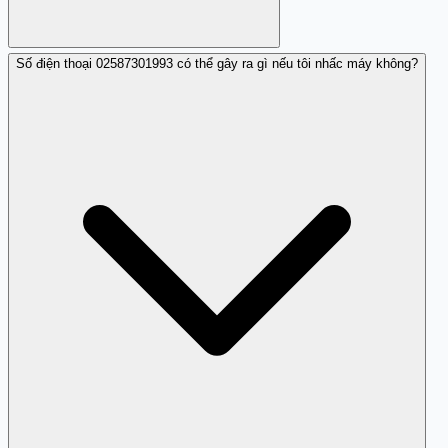
Số điện thoại 02587301993 có thể gây ra gì nếu tôi nhấc máy không?
Nếu bạn đã nhận cuộc gọi từ số này và cảm thấy nghi
ngờ, bạn nên báo cáo nó tới Trang Trắng hoặc cơ quan
chức năng.