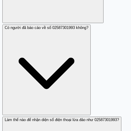
Có người đã báo cáo về số 02587301993 không?
Bạn nên không trả lời cuộc gọi từ số 02587301993 và
tránh gọi lại.
Làm thế nào để nhận diện số điện thoại lừa đảo như 02587301993?
Có, đã có người báo cáo về số 02587301993 với hành vi