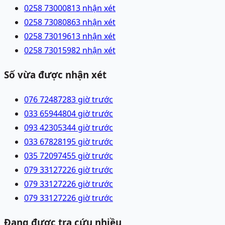
0258 7300081
3 nhận xét
0258 7308086
3 nhận xét
0258 7301961
3 nhận xét
0258 7301598
2 nhận xét
Số vừa được nhận xét
076 7248728
3 giờ trước
033 6594480
4 giờ trước
093 4230534
4 giờ trước
033 6782819
5 giờ trước
035 7209745
5 giờ trước
079 3312722
6 giờ trước
079 3312722
6 giờ trước
079 3312722
6 giờ trước
Đang được tra cứu nhiều