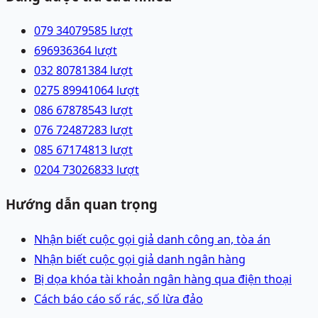
079 3407958
5
lượt
69693636
4
lượt
032 8078138
4
lượt
0275 8994106
4
lượt
086 6787854
3
lượt
076 7248728
3
lượt
085 6717481
3
lượt
0204 7302683
3
lượt
Hướng dẫn quan trọng
Nhận biết cuộc gọi giả danh công an, tòa án
Nhận biết cuộc gọi giả danh ngân hàng
Bị dọa khóa tài khoản ngân hàng qua điện thoại
Cách báo cáo số rác, số lừa đảo