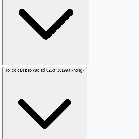
Tôi có cần báo cáo số 02587301993 không?
Hiện tại, số điện thoại 02587301993 chưa có thông tin
chính thức bị cấm, nhưng cảnh báo lừa đảo đã được ghi
nhận.