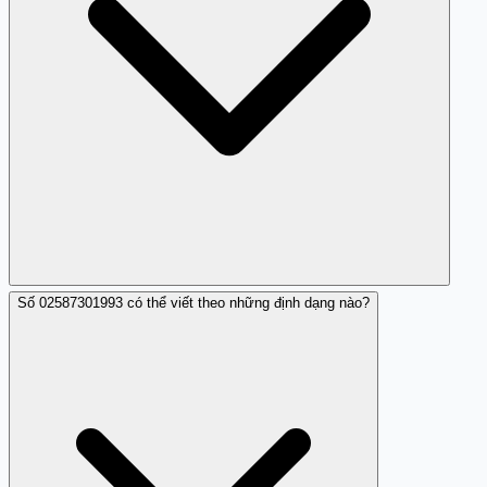
Số 02587301993 có thể viết theo những định dạng nào?
Bạn có thể tham khảo ý kiến từ cộng đồng trên Trang
Trắng hoặc các trang mạng thông tin khác.