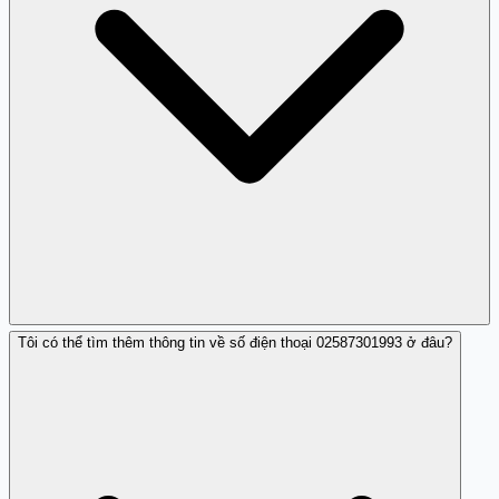
Tôi có thể tìm thêm thông tin về số điện thoại 02587301993 ở đâu?
Có, bạn nên luôn cảnh giác với các số điện thoại không
quen thuộc và đặc biệt là số lạ.