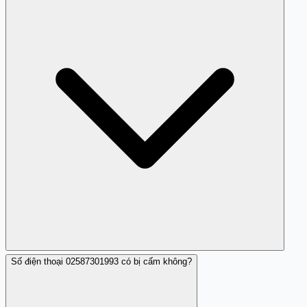
nhá máy lừa đảo.
Số điện thoại 02587301993 có bị cấm không?
Bạn có thể dựa trên phản hồi của người dùng và cách
mà số đó liên hệ với bạn để nhận diện.