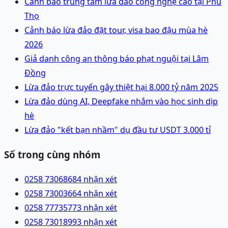
Cảnh báo trung tâm lừa đảo công nghệ cao tại Phú
Thọ
Cảnh báo lừa đảo đặt tour, visa bao đậu mùa hè
2026
Giả danh công an thông báo phạt nguội tại Lâm
Đồng
Lừa đảo trực tuyến gây thiệt hại 8.000 tỷ năm 2025
Lừa đảo dùng AI, Deepfake nhắm vào học sinh dịp
hè
Lừa đảo "kết bạn nhầm" dụ đầu tư USDT 3.000 tỉ
Số trong cùng nhóm
0258 7306868
4 nhận xét
0258 7300366
4 nhận xét
0258 7773577
3 nhận xét
0258 7301899
3 nhận xét