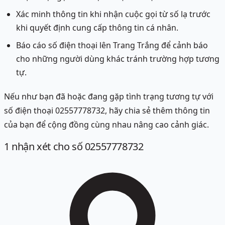
Xác minh thông tin khi nhận cuộc gọi từ số lạ trước
khi quyết định cung cấp thông tin cá nhân.
Báo cáo số điện thoại lên Trang Trắng để cảnh báo
cho những người dùng khác tránh trường hợp tương
tự.
Nếu như bạn đã hoặc đang gặp tình trạng tương tự với
số điện thoại 02557778732, hãy chia sẻ thêm thông tin
của bạn để cộng đồng cùng nhau nâng cao cảnh giác.
1
nhận xét
cho số 02557778732