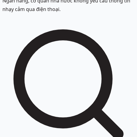
Ngân hàng, cơ quan nhà nước không yêu cầu thông tin
nhạy cảm qua điện thoại.