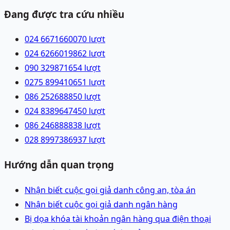
Đang được tra cứu nhiều
024 66716600
70
lượt
024 62660198
62
lượt
090 3298716
54
lượt
0275 8994106
51
lượt
086 2526888
50
lượt
024 83896474
50
lượt
086 2468888
38
lượt
028 89973869
37
lượt
Hướng dẫn quan trọng
Nhận biết cuộc gọi giả danh công an, tòa án
Nhận biết cuộc gọi giả danh ngân hàng
Bị dọa khóa tài khoản ngân hàng qua điện thoại