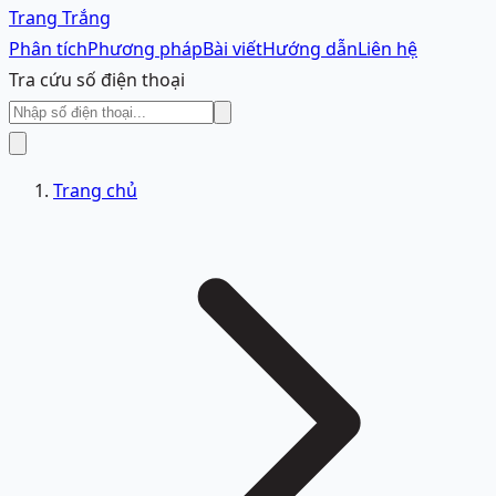
Trang Trắng
Phân tích
Phương pháp
Bài viết
Hướng dẫn
Liên hệ
Tra cứu số điện thoại
Trang chủ