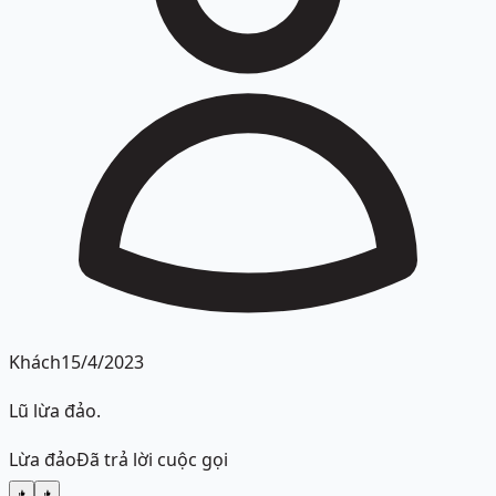
Khách
15/4/2023
Lũ lừa đảo.
Lừa đảo
Đã trả lời cuộc gọi