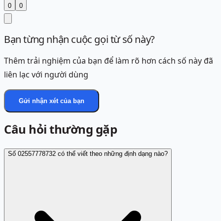
0
0
Bạn từng nhận cuộc gọi từ số này?
Thêm trải nghiệm của bạn để làm rõ hơn cách số này đã
liên lạc với người dùng
Gửi nhận xét của bạn
Câu hỏi thường gặp
Số 02557778732 có thể viết theo những định dạng nào?