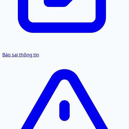
Báo sai thông tin