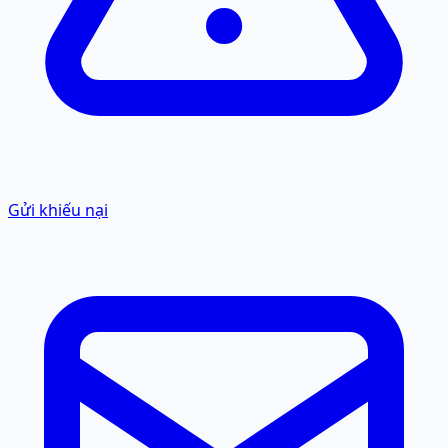
Gửi khiếu nại