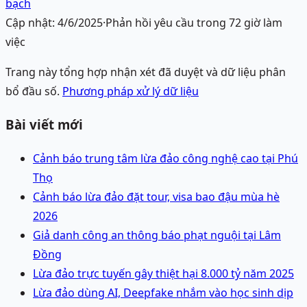
bạch
Cập nhật:
4/6/2025
·
Phản hồi yêu cầu trong 72 giờ làm
việc
Trang này tổng hợp nhận xét đã duyệt và dữ liệu phân
bổ đầu số.
Phương pháp xử lý dữ liệu
Bài viết mới
Cảnh báo trung tâm lừa đảo công nghệ cao tại Phú
Thọ
Cảnh báo lừa đảo đặt tour, visa bao đậu mùa hè
2026
Giả danh công an thông báo phạt nguội tại Lâm
Đồng
Lừa đảo trực tuyến gây thiệt hại 8.000 tỷ năm 2025
Lừa đảo dùng AI, Deepfake nhắm vào học sinh dịp