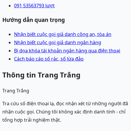
091 5356379
3
lượt
Hướng dẫn quan trọng
Nhận biết cuộc gọi giả danh công an, tòa án
Nhận biết cuộc gọi giả danh ngân hàng
Bị dọa khóa tài khoản ngân hàng qua điện thoại
Cách báo cáo số rác, số lừa đảo
Thông tin Trang Trắng
Trang Trắng
Tra cứu số điện thoại lạ, đọc nhận xét từ những người đã
nhận cuộc gọi. Chúng tôi không xác định danh tính - chỉ
tổng hợp trải nghiệm thật.