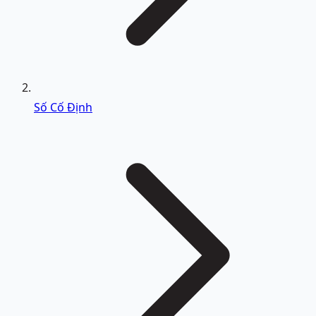
Số Cố Định