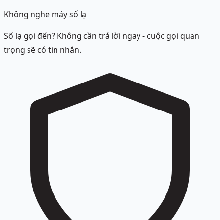
Không nghe máy số lạ
Số lạ gọi đến? Không cần trả lời ngay - cuộc gọi quan
trọng sẽ có tin nhắn.