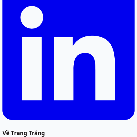
Về Trang Trắng