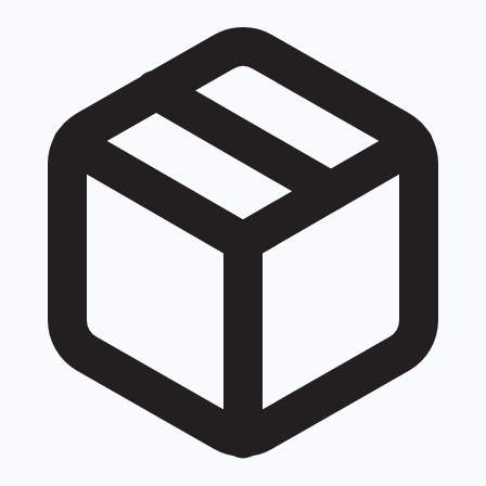
đều được quy về cùng một số khi tra cứu: 025 17300658,
025 1730 0658, +842517300658, +84 25 17300658.