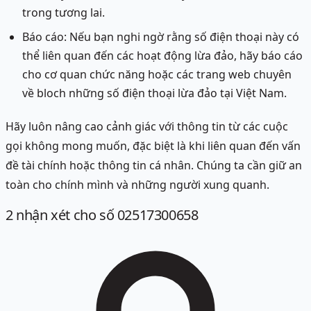
trong tương lai.
Báo cáo: Nếu bạn nghi ngờ rằng số điện thoại này có
thể liên quan đến các hoạt động lừa đảo, hãy báo cáo
cho cơ quan chức năng hoặc các trang web chuyên
về bloch những số điện thoại lừa đảo tại Việt Nam.
Hãy luôn nâng cao cảnh giác với thông tin từ các cuộc
gọi không mong muốn, đặc biệt là khi liên quan đến vấn
đề tài chính hoặc thông tin cá nhân. Chúng ta cần giữ an
toàn cho chính mình và những người xung quanh.
2
nhận xét
cho số 02517300658