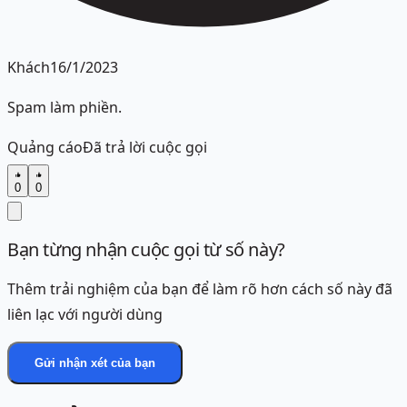
Khách
16/1/2023
Spam làm phiền.
Quảng cáo
Đã trả lời cuộc gọi
0
0
Bạn từng nhận cuộc gọi từ số này?
Thêm trải nghiệm của bạn để làm rõ hơn cách số này đã
liên lạc với người dùng
Gửi nhận xét của bạn