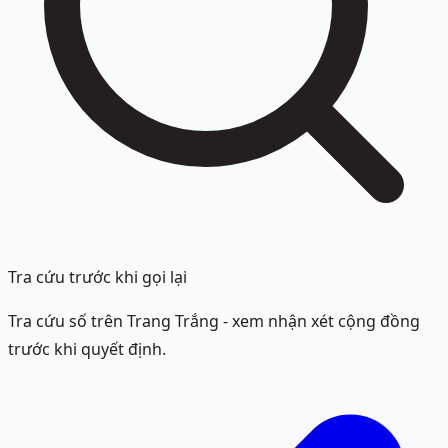
Tra cứu trước khi gọi lại
Tra cứu số trên Trang Trắng - xem nhận xét cộng đồng
trước khi quyết định.