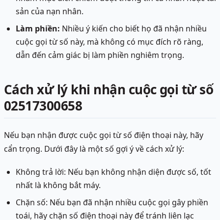
sản của nạn nhân.
Làm phiền:
Nhiều ý kiến cho biết họ đã nhận nhiều
cuộc gọi từ số này, mà không có mục đích rõ ràng,
dẫn đến cảm giác bị làm phiền nghiêm trọng.
Cách xử lý khi nhận cuộc gọi từ số
02517300658
Nếu bạn nhận được cuộc gọi từ số điện thoại này, hãy
cẩn trọng. Dưới đây là một số gợi ý về cách xử lý:
Không trả lời: Nếu bạn không nhận diện được số, tốt
nhất là không bắt máy.
Chặn số: Nếu bạn đã nhận nhiều cuộc gọi gây phiền
toái, hãy chặn số điện thoại này để tránh liên lạc