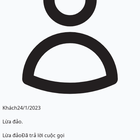
Khách
24/1/2023
Lừa đảo.
Lừa đảo
Đã trả lời cuộc gọi