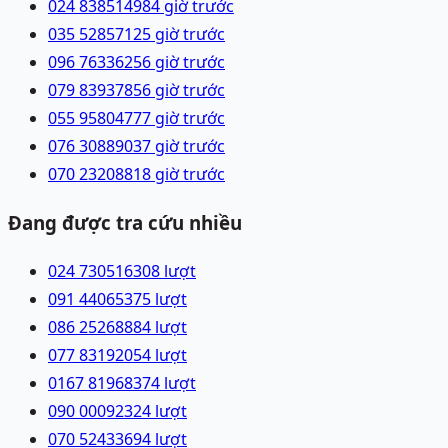
024 83851498
4 giờ trước
035 5285712
5 giờ trước
096 7633625
6 giờ trước
079 8393785
6 giờ trước
055 9580477
7 giờ trước
076 3088903
7 giờ trước
070 2320881
8 giờ trước
Đang được tra cứu nhiều
024 73051630
8
lượt
091 4406537
5
lượt
086 2526888
4
lượt
077 8319205
4
lượt
0167 8196837
4
lượt
090 0009232
4
lượt
070 5243369
4
lượt