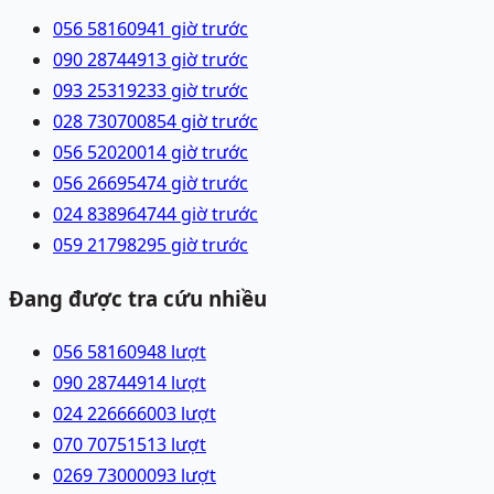
056 5816094
1 giờ trước
090 2874491
3 giờ trước
093 2531923
3 giờ trước
028 73070085
4 giờ trước
056 5202001
4 giờ trước
056 2669547
4 giờ trước
024 83896474
4 giờ trước
059 2179829
5 giờ trước
Đang được tra cứu nhiều
056 5816094
8
lượt
090 2874491
4
lượt
024 22666600
3
lượt
070 7075151
3
lượt
0269 7300009
3
lượt