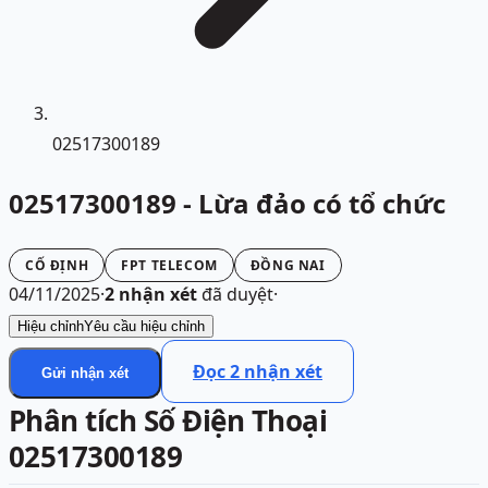
02517300189
02517300189 - Lừa đảo có tổ chức
CỐ ĐỊNH
FPT TELECOM
ĐỒNG NAI
04/11/2025
·
2
nhận xét
đã duyệt
·
Hiệu chỉnh
Yêu cầu hiệu chỉnh
Đọc
2
nhận xét
Gửi nhận xét
Phân tích Số Điện Thoại
02517300189