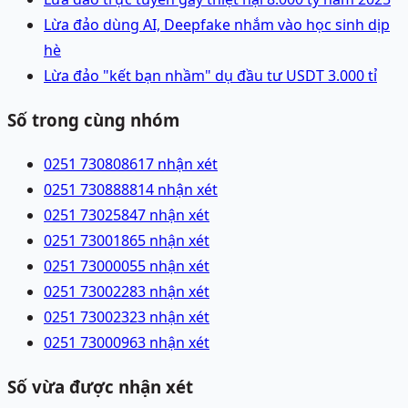
Lừa đảo dùng AI, Deepfake nhắm vào học sinh dịp
hè
Lừa đảo "kết bạn nhầm" dụ đầu tư USDT 3.000 tỉ
Số trong cùng nhóm
0251 7308086
17 nhận xét
0251 7308888
14 nhận xét
0251 7302584
7 nhận xét
0251 7300186
5 nhận xét
0251 7300005
5 nhận xét
0251 7300228
3 nhận xét
0251 7300232
3 nhận xét
0251 7300096
3 nhận xét
Số vừa được nhận xét