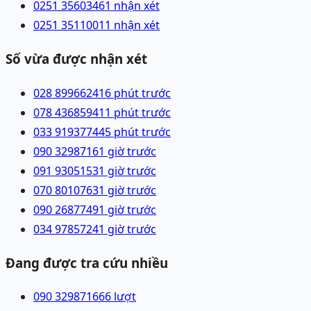
0251 3560346
1 nhận xét
0251 3511001
1 nhận xét
Số vừa được nhận xét
028 89966241
6 phút trước
078 4368594
11 phút trước
033 9193774
45 phút trước
090 3298716
1 giờ trước
091 9305153
1 giờ trước
070 8010763
1 giờ trước
090 2687749
1 giờ trước
034 9785724
1 giờ trước
Đang được tra cứu nhiều
090 3298716
66
lượt