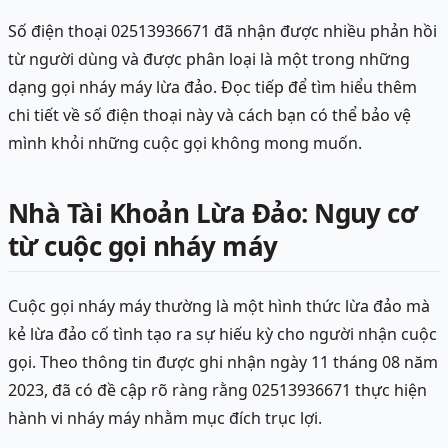
Số điện thoại 02513936671 đã nhận được nhiều phản hồi
từ người dùng và được phân loại là một trong những
dạng gọi nháy máy lừa đảo. Đọc tiếp để tìm hiểu thêm
chi tiết về số điện thoại này và cách bạn có thể bảo vệ
mình khỏi những cuộc gọi không mong muốn.
Nhà Tài Khoản Lừa Đảo: Nguy cơ
từ cuộc gọi nháy máy
Cuộc gọi nháy máy thường là một hình thức lừa đảo mà
kẻ lừa đảo cố tình tạo ra sự hiếu kỳ cho người nhận cuộc
gọi. Theo thông tin được ghi nhận ngày 11 tháng 08 năm
2023, đã có đề cập rõ ràng rằng 02513936671 thực hiện
hành vi nháy máy nhằm mục đích trục lợi.