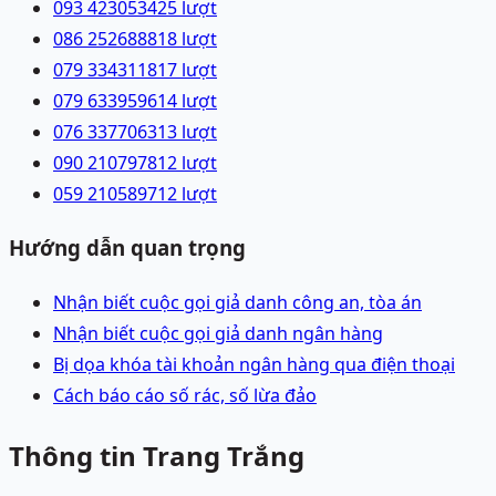
093 4230534
25
lượt
086 2526888
18
lượt
079 3343118
17
lượt
079 6339596
14
lượt
076 3377063
13
lượt
090 2107978
12
lượt
059 2105897
12
lượt
Hướng dẫn quan trọng
Nhận biết cuộc gọi giả danh công an, tòa án
Nhận biết cuộc gọi giả danh ngân hàng
Bị dọa khóa tài khoản ngân hàng qua điện thoại
Cách báo cáo số rác, số lừa đảo
Thông tin Trang Trắng