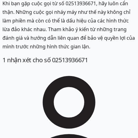
Khi bạn gặp cuộc gọi từ số 02513936671, hãy luôn cẩn
thận. Những cuộc gọi nháy máy như thế này không chỉ
làm phiền mà còn có thể là dấu hiệu của các hình thức
lừa đảo khác nhau. Tham khảo ý kiến từ những trang
đánh giá và hướng dẫn liên quan để bảo vệ quyền lợi của
mình trước những hình thức gian lận.
1
nhận xét
cho số 02513936671