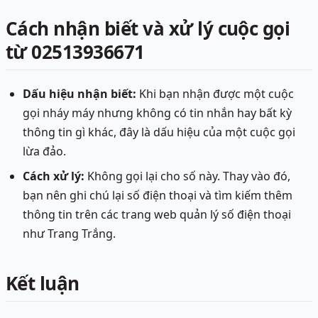
Cách nhận biết và xử lý cuộc gọi
từ 02513936671
Dấu hiệu nhận biết:
Khi bạn nhận được một cuộc
gọi nháy máy nhưng không có tin nhắn hay bất kỳ
thông tin gì khác, đây là dấu hiệu của một cuộc gọi
lừa đảo.
Cách xử lý:
Không gọi lại cho số này. Thay vào đó,
bạn nên ghi chú lại số điện thoại và tìm kiếm thêm
thông tin trên các trang web quản lý số điện thoại
như Trang Trắng.
Kết luận