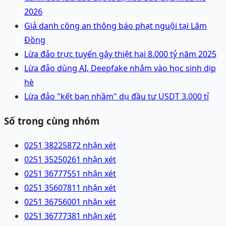
2026
Giả danh công an thông báo phạt nguội tại Lâm
Đồng
Lừa đảo trực tuyến gây thiệt hại 8.000 tỷ năm 2025
Lừa đảo dùng AI, Deepfake nhắm vào học sinh dịp
hè
Lừa đảo "kết bạn nhầm" dụ đầu tư USDT 3.000 tỉ
Số trong cùng nhóm
0251 3822587
2 nhận xét
0251 3525026
1 nhận xét
0251 3677755
1 nhận xét
0251 3560781
1 nhận xét
0251 3675600
1 nhận xét
0251 3677738
1 nhận xét