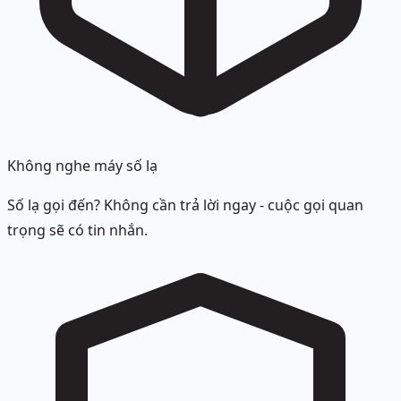
Không nghe máy số lạ
Số lạ gọi đến? Không cần trả lời ngay - cuộc gọi quan
trọng sẽ có tin nhắn.