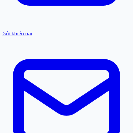
Gửi khiếu nại