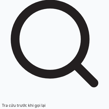
Tra cứu trước khi gọi lại