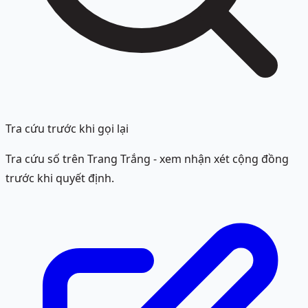
Tra cứu trước khi gọi lại
Tra cứu số trên Trang Trắng - xem nhận xét cộng đồng
trước khi quyết định.