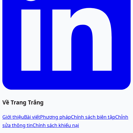
Về Trang Trắng
Giới thiệu
Bài viết
Phương pháp
Chính sách biên tập
Chỉnh
sửa thông tin
Chính sách khiếu nại