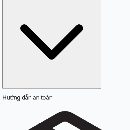
Hướng dẫn an toàn
Định dạng chuẩn là 02513399158. Các cách viết sau đây
đều được quy về cùng một số khi tra cứu: 025 13399158,
025 1339 9158, +842513399158, +84 25 13399158.