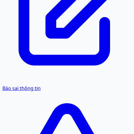
Báo sai thông tin