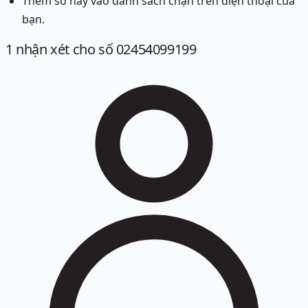
Thêm số này vào danh sách chặn trên điện thoại của
bạn.
1
nhận xét
cho số 02454099199