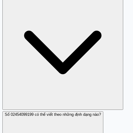
đảo.
Số 02454099199 có thể viết theo những định dạng nào?
Số điện thoại này không đáng tin cậy, vì đã có nhiều
người sử dụng xác nhận đây là số lừa đảo.