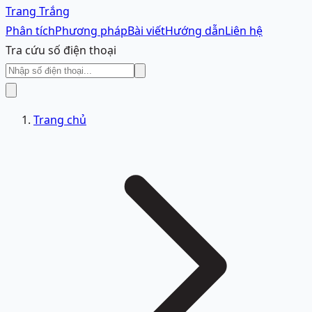
Trang Trắng
Phân tích
Phương pháp
Bài viết
Hướng dẫn
Liên hệ
Tra cứu số điện thoại
Trang chủ