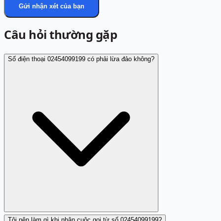
Gửi nhận xét của bạn
Câu hỏi thường gặp
Số điện thoại 02454099199 có phải lừa đảo không?
Tôi nên làm gì khi nhận cuộc gọi từ số 02454099199?