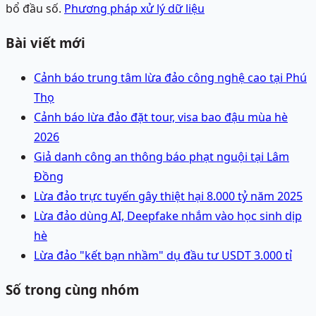
bổ đầu số.
Phương pháp xử lý dữ liệu
Bài viết mới
Cảnh báo trung tâm lừa đảo công nghệ cao tại Phú
Thọ
Cảnh báo lừa đảo đặt tour, visa bao đậu mùa hè
2026
Giả danh công an thông báo phạt nguội tại Lâm
Đồng
Lừa đảo trực tuyến gây thiệt hại 8.000 tỷ năm 2025
Lừa đảo dùng AI, Deepfake nhắm vào học sinh dịp
hè
Lừa đảo "kết bạn nhầm" dụ đầu tư USDT 3.000 tỉ
Số trong cùng nhóm