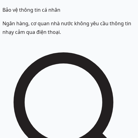
Bảo vệ thông tin cá nhân
Ngân hàng, cơ quan nhà nước không yêu cầu thông tin
nhạy cảm qua điện thoại.