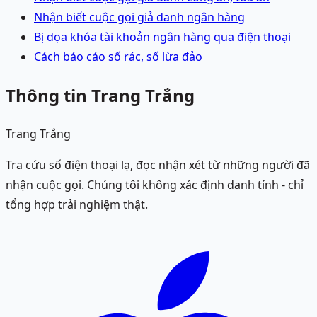
Nhận biết cuộc gọi giả danh ngân hàng
Bị dọa khóa tài khoản ngân hàng qua điện thoại
Cách báo cáo số rác, số lừa đảo
Thông tin Trang Trắng
Trang Trắng
Tra cứu số điện thoại lạ, đọc nhận xét từ những người đã
nhận cuộc gọi. Chúng tôi không xác định danh tính - chỉ
tổng hợp trải nghiệm thật.