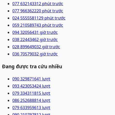
077 6321433
12 phút trước
077 9663622
20 phút trước
024 55555811
29 phút trước
059 2105897
43 phút trước
094 3205643
1 giờ trước
038 2244346
2 giờ trước
028 89964903
2 giờ trước
036 7057903
2 giờ trước
Đang được tra cứu nhiều
090 3298716
41
lượt
093 4230534
24
lượt
079 3343118
15
lượt
086 2526888
14
lượt
079 6339596
13
lượt
090 2107978
12
lượt