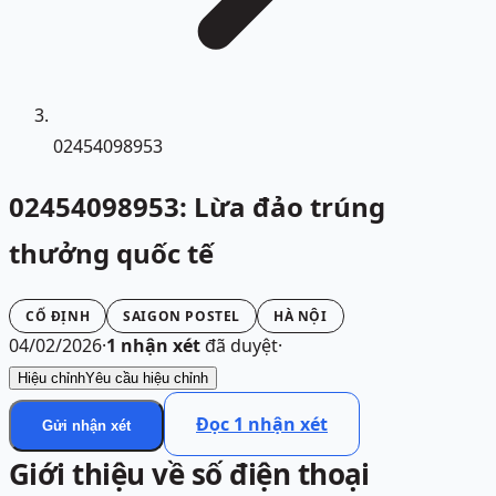
02454098953
02454098953: Lừa đảo trúng
thưởng quốc tế
CỐ ĐỊNH
SAIGON POSTEL
HÀ NỘI
04/02/2026
·
1
nhận xét
đã duyệt
·
Hiệu chỉnh
Yêu cầu hiệu chỉnh
Đọc
1
nhận xét
Gửi nhận xét
Giới thiệu về số điện thoại