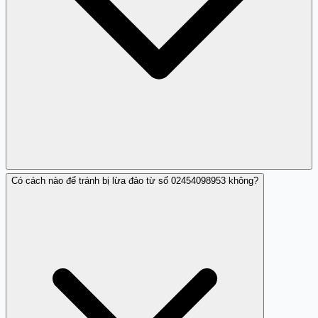
Có cách nào để tránh bị lừa đảo từ số 02454098953 không?
Không, số này được xác nhận là lừa đảo và không thuộc
bất kỳ tổ chức trúng thưởng nào hợp pháp.