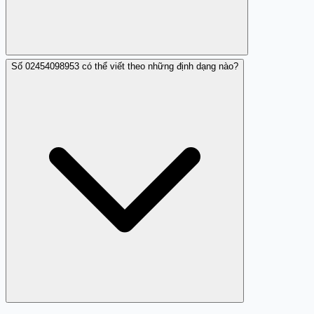
Số 02454098953 có thể viết theo những định dạng nào?
Có, Trang Trắng cung cấp nền tảng để người dùng tra
cứu và cảnh báo các số điện thoại như 02454098953.