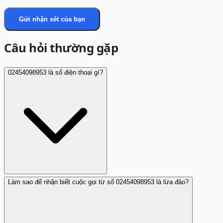
Gửi nhận xét của bạn
Câu hỏi thường gặp
02454098953 là số điện thoại gì?
Làm sao để nhận biết cuộc gọi từ số 02454098953 là lừa đảo?
02454098953 là số điện thoại đã được báo cáo là lừa đảo
với hình thức trúng thưởng quốc tế giả.