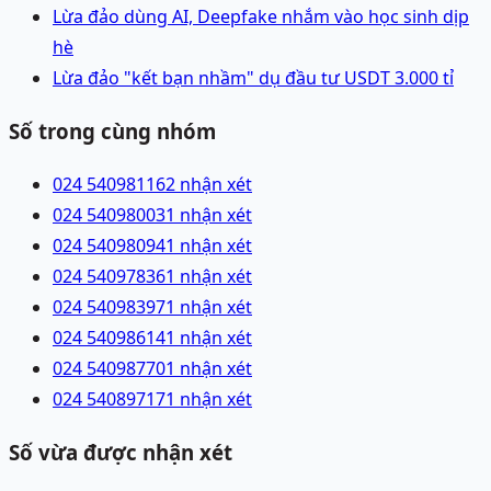
Lừa đảo dùng AI, Deepfake nhắm vào học sinh dịp
hè
Lừa đảo "kết bạn nhầm" dụ đầu tư USDT 3.000 tỉ
Số trong cùng nhóm
024 54098116
2 nhận xét
024 54098003
1 nhận xét
024 54098094
1 nhận xét
024 54097836
1 nhận xét
024 54098397
1 nhận xét
024 54098614
1 nhận xét
024 54098770
1 nhận xét
024 54089717
1 nhận xét
Số vừa được nhận xét