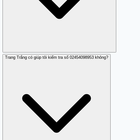
Trang Trắng có giúp tôi kiểm tra số 02454098953 không?
Tăng cường hiểu biết về hình thức lừa đảo, không nghe
theo yêu cầu chuyển tiền và sử dụng dịch vụ chặn số của
điện thoại.