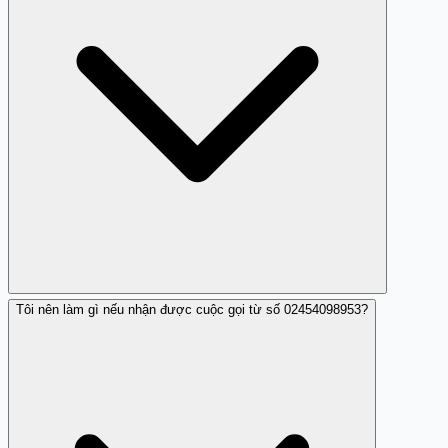
Tôi nên làm gì nếu nhận được cuộc gọi từ số 02454098953?
Cuộc gọi từ số 02454098953 thường thông báo trúng
thưởng quốc tế yêu cầu thông tin cá nhân hoặc tiền bạc,
là dấu hiệu của lừa đảo.