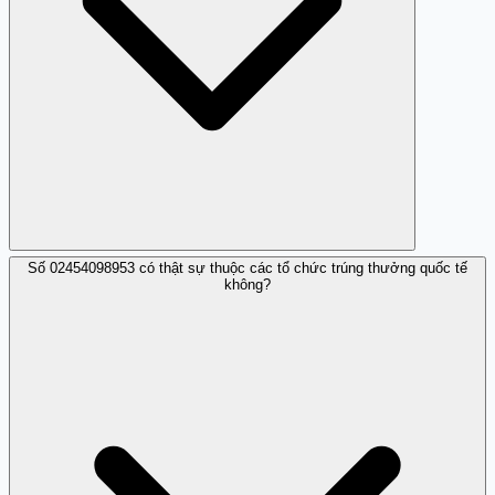
Số 02454098953 có thật sự thuộc các tổ chức trúng thưởng quốc tế
Không cung cấp thông tin cá nhân, không chuyển tiền,
không?
chặn số và báo cáo lên trang cảnh báo như Trang Trắng.