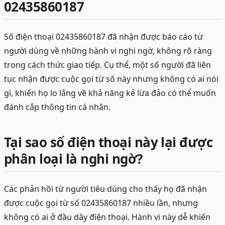
02435860187
Số điện thoại 02435860187 đã nhận được báo cáo từ
người dùng về những hành vi nghi ngờ, không rõ ràng
trong cách thức giao tiếp. Cụ thể, một số người đã liên
tục nhận được cuộc gọi từ số này nhưng không có ai nói
gì, khiến họ lo lắng về khả năng kẻ lừa đảo có thể muốn
đánh cắp thông tin cá nhân.
Tại sao số điện thoại này lại được
phân loại là nghi ngờ?
Các phản hồi từ người tiêu dùng cho thấy họ đã nhận
được cuộc gọi từ số 02435860187 nhiều lần, nhưng
không có ai ở đầu dây điện thoại. Hành vi này dễ khiến