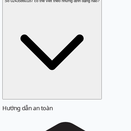
Số 02435860187 có thể viết theo những định dạng nào?
Hướng dẫn an toàn
Định dạng chuẩn là 02435860187. Các cách viết sau đây
đều được quy về cùng một số khi tra cứu: 024 35860187,
024 3586 0187, +842435860187, +84 24 35860187.