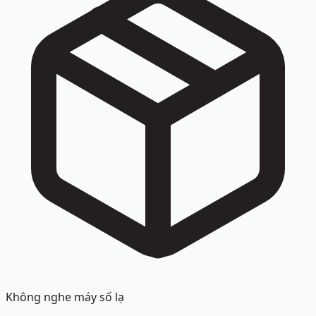
Không nghe máy số lạ