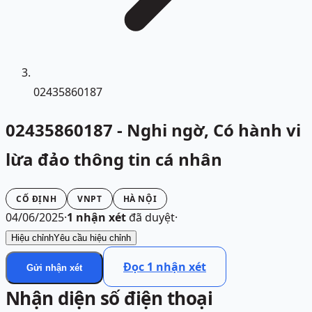
02435860187
02435860187 - Nghi ngờ, Có hành vi
lừa đảo thông tin cá nhân
CỐ ĐỊNH
VNPT
HÀ NỘI
04/06/2025
·
1
nhận xét
đã duyệt
·
Hiệu chỉnh
Yêu cầu hiệu chỉnh
Đọc
1
nhận xét
Gửi nhận xét
Nhận diện số điện thoại