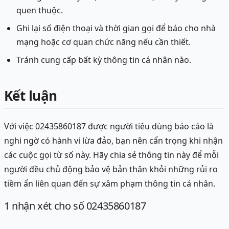
quen thuộc.
Ghi lại số điện thoại và thời gian gọi để báo cho nhà
mạng hoặc cơ quan chức năng nếu cần thiết.
Tránh cung cấp bất kỳ thông tin cá nhân nào.
Kết luận
Với việc 02435860187 được người tiêu dùng báo cáo là
nghi ngờ có hành vi lừa đảo, bạn nên cẩn trọng khi nhận
các cuộc gọi từ số này. Hãy chia sẻ thông tin này để mỗi
người đều chủ động bảo vệ bản thân khỏi những rủi ro
tiềm ẩn liên quan đến sự xâm phạm thông tin cá nhân.
1
nhận xét
cho số 02435860187