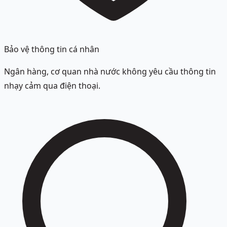
Bảo vệ thông tin cá nhân
Ngân hàng, cơ quan nhà nước không yêu cầu thông tin
nhạy cảm qua điện thoại.