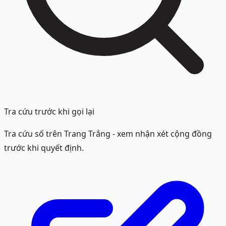
Tra cứu trước khi gọi lại
Tra cứu số trên Trang Trắng - xem nhận xét cộng đồng
trước khi quyết định.