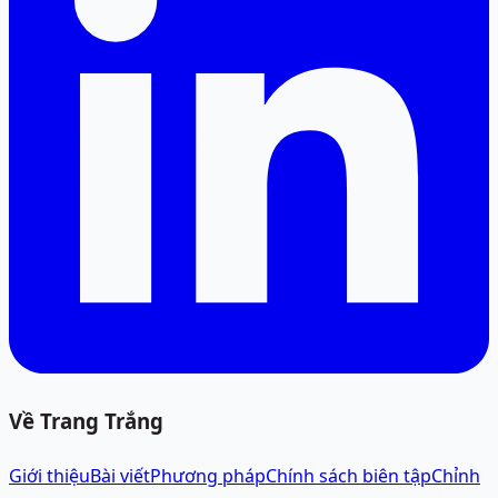
Về Trang Trắng
Giới thiệu
Bài viết
Phương pháp
Chính sách biên tập
Chỉnh