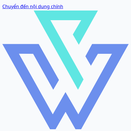
Chuyển đến nội dung chính