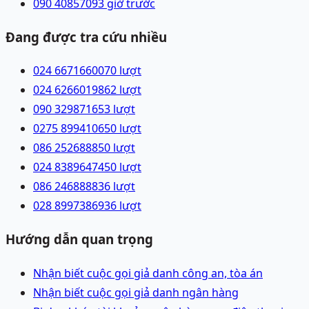
090 4085709
3 giờ trước
Đang được tra cứu nhiều
024 66716600
70
lượt
024 62660198
62
lượt
090 3298716
53
lượt
0275 8994106
50
lượt
086 2526888
50
lượt
024 83896474
50
lượt
086 2468888
36
lượt
028 89973869
36
lượt
Hướng dẫn quan trọng
Nhận biết cuộc gọi giả danh công an, tòa án
Nhận biết cuộc gọi giả danh ngân hàng