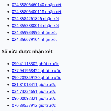
024 35806460
140 nhận xét
024 35806400
118 nhận xét
024 35842618
26 nhận xét
024 35538800
14 nhận xét
024 35993399
6 nhận xét
024 35667910
4 nhận xét
Số vừa được nhận xét
090 4111530
2 phút trước
077 9419684
22 phút trước
090 2038491
30 phút trước
081 8101341
1 giờ trước
034 7323465
1 giờ trước
090 0009232
1 giờ trước
070 8953791
2 giờ trước