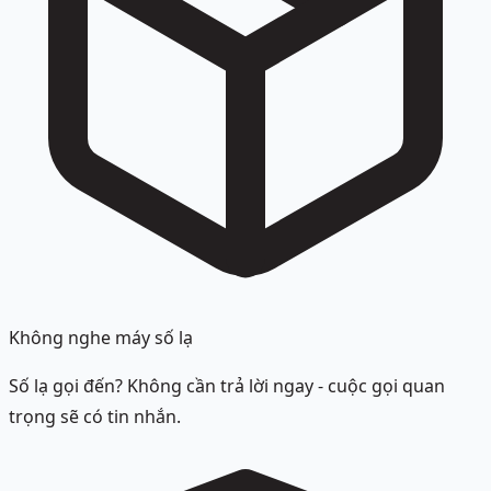
Không nghe máy số lạ
Số lạ gọi đến? Không cần trả lời ngay - cuộc gọi quan
trọng sẽ có tin nhắn.