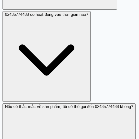
02435774488 có hoạt động vào thời gian nào?
Bạn không cần lo lắng khi nhận cuộc gọi từ
02435774488, vì nó là số đáng tin cậy.
Nếu có thắc mắc về sản phẩm, tôi có thể gọi đến 02435774488 không?
Thông thường, số điện thoại 02435774488 hoạt động
trong giờ hành chính để phục vụ khách hàng.