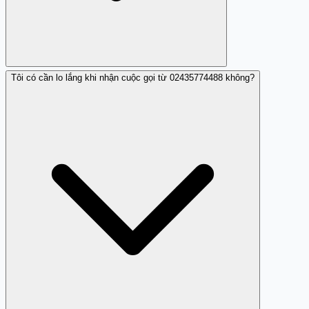
Tôi có cần lo lắng khi nhận cuộc gọi từ 02435774488 không?
Cuộc gọi từ 02435774488 là cuộc gọi từ tổng đài TH True
MILK, thường là về sản phẩm và dịch vụ của họ.