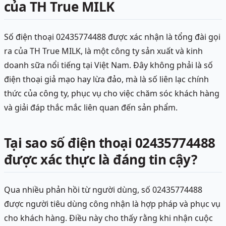
của TH True MILK
Số điện thoại 02435774488 được xác nhận là tổng đài gọi
ra của TH True MILK, là một công ty sản xuất và kinh
doanh sữa nổi tiếng tại Việt Nam. Đây không phải là số
điện thoại giả mạo hay lừa đảo, mà là số liên lạc chính
thức của công ty, phục vụ cho việc chăm sóc khách hàng
và giải đáp thắc mắc liên quan đến sản phẩm.
Tại sao số điện thoại 02435774488
được xác thực là đáng tin cậy?
Qua nhiều phản hồi từ người dùng, số 02435774488
được người tiêu dùng công nhận là hợp pháp và phục vụ
cho khách hàng. Điều này cho thấy rằng khi nhận cuộc