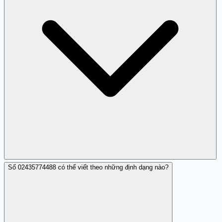
Số 02435774488 có thể viết theo những định dạng nào?
Có, bạn hoàn toàn có thể gọi đến 02435774488 để hỏi về
các sản phẩm của TH True MILK.