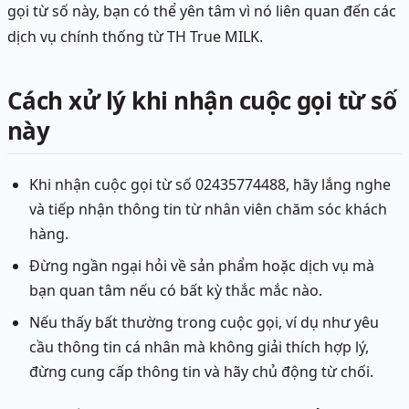
gọi từ số này, bạn có thể yên tâm vì nó liên quan đến các
dịch vụ chính thống từ TH True MILK.
Cách xử lý khi nhận cuộc gọi từ số
này
Khi nhận cuộc gọi từ số 02435774488, hãy lắng nghe
và tiếp nhận thông tin từ nhân viên chăm sóc khách
hàng.
Đừng ngần ngại hỏi về sản phẩm hoặc dịch vụ mà
bạn quan tâm nếu có bất kỳ thắc mắc nào.
Nếu thấy bất thường trong cuộc gọi, ví dụ như yêu
cầu thông tin cá nhân mà không giải thích hợp lý,
đừng cung cấp thông tin và hãy chủ động từ chối.