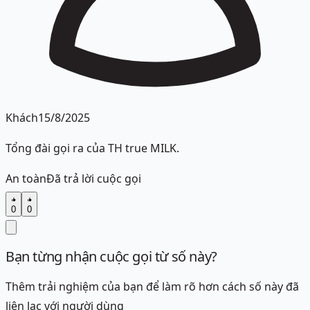
Khách
15/8/2025
Tổng đài gọi ra của TH true MILK.
An toàn
Đã trả lời cuộc gọi
0
0
Bạn từng nhận cuộc gọi từ số này?
Thêm trải nghiệm của bạn để làm rõ hơn cách số này đã
liên lạc với người dùng