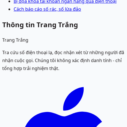
Bị dọa khóa tài khoản ngân hàng qua điện thoại
Cách báo cáo số rác, số lừa đảo
Thông tin Trang Trắng
Trang Trắng
Tra cứu số điện thoại lạ, đọc nhận xét từ những người đã
nhận cuộc gọi. Chúng tôi không xác định danh tính - chỉ
tổng hợp trải nghiệm thật.