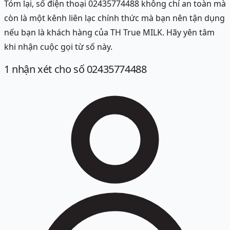
Tóm lại, số điện thoại 02435774488 không chỉ an toàn mà
còn là một kênh liên lạc chính thức mà bạn nên tận dụng
nếu bạn là khách hàng của TH True MILK. Hãy yên tâm
khi nhận cuộc gọi từ số này.
1
nhận xét
cho số 02435774488