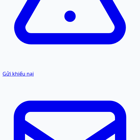
Gửi khiếu nại