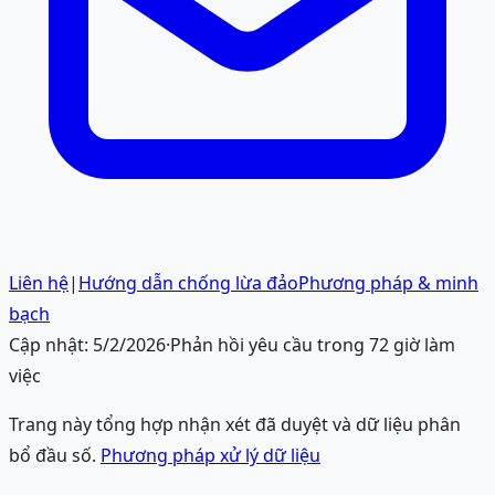
Liên hệ
|
Hướng dẫn chống lừa đảo
Phương pháp & minh
bạch
Cập nhật:
5/2/2026
·
Phản hồi yêu cầu trong 72 giờ làm
việc
Trang này tổng hợp nhận xét đã duyệt và dữ liệu phân
bổ đầu số.
Phương pháp xử lý dữ liệu