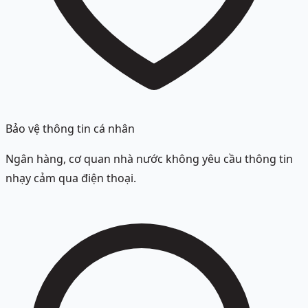
Bảo vệ thông tin cá nhân
Ngân hàng, cơ quan nhà nước không yêu cầu thông tin
nhạy cảm qua điện thoại.