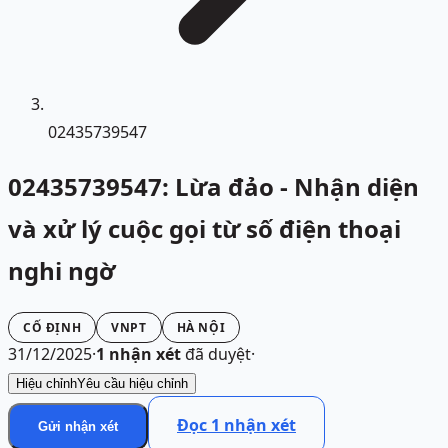
02435739547
02435739547: Lừa đảo - Nhận diện
và xử lý cuộc gọi từ số điện thoại
nghi ngờ
CỐ ĐỊNH
VNPT
HÀ NỘI
31/12/2025
·
1
nhận xét
đã duyệt
·
Hiệu chỉnh
Yêu cầu hiệu chỉnh
Đọc
1
nhận xét
Gửi nhận xét