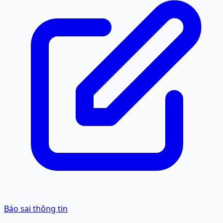
Báo sai thông tin