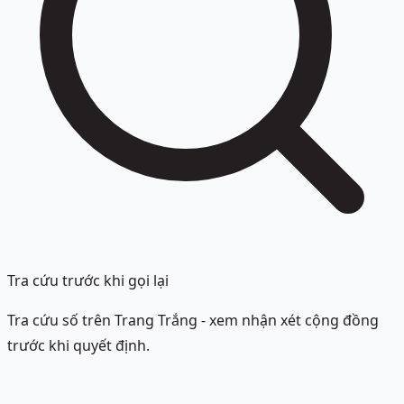
Tra cứu trước khi gọi lại
Tra cứu số trên Trang Trắng - xem nhận xét cộng đồng
trước khi quyết định.