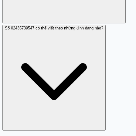
Số 02435739547 có thể viết theo những định dạng nào?
Bạn có thể tra cứu thông tin và các đánh giá khác về số
này trên trang web của Trang Trắng.