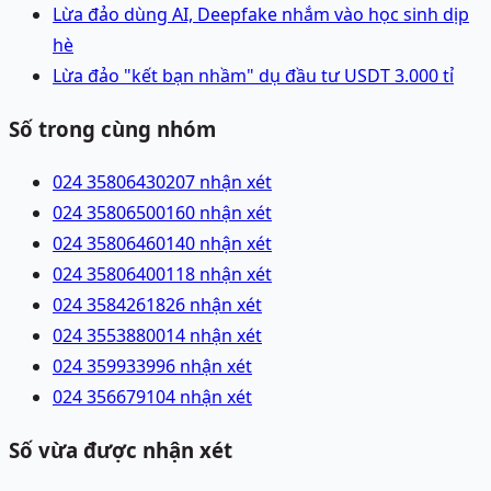
Lừa đảo dùng AI, Deepfake nhắm vào học sinh dịp
hè
Lừa đảo "kết bạn nhầm" dụ đầu tư USDT 3.000 tỉ
Số trong cùng nhóm
024 35806430
207 nhận xét
024 35806500
160 nhận xét
024 35806460
140 nhận xét
024 35806400
118 nhận xét
024 35842618
26 nhận xét
024 35538800
14 nhận xét
024 35993399
6 nhận xét
024 35667910
4 nhận xét
Số vừa được nhận xét