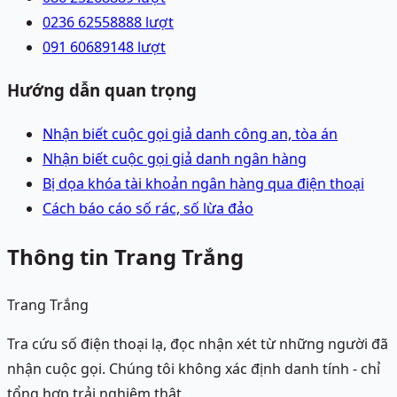
0236 6255888
8
lượt
091 6068914
8
lượt
Hướng dẫn quan trọng
Nhận biết cuộc gọi giả danh công an, tòa án
Nhận biết cuộc gọi giả danh ngân hàng
Bị dọa khóa tài khoản ngân hàng qua điện thoại
Cách báo cáo số rác, số lừa đảo
Thông tin Trang Trắng
Trang Trắng
Tra cứu số điện thoại lạ, đọc nhận xét từ những người đã
nhận cuộc gọi. Chúng tôi không xác định danh tính - chỉ
tổng hợp trải nghiệm thật.