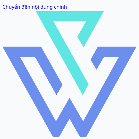
Chuyển đến nội dung chính