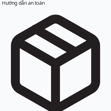
Hướng dẫn an toàn
Định dạng chuẩn là 02435739547. Các cách viết sau đây
đều được quy về cùng một số khi tra cứu: 024 35739547,
024 3573 9547, +842435739547, +84 24 35739547.