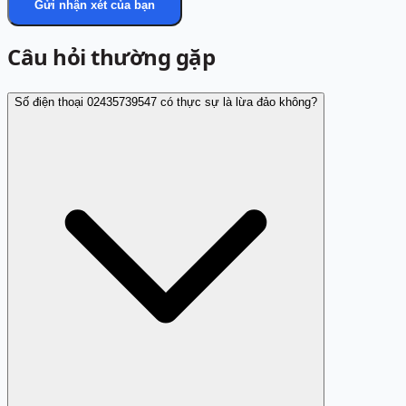
Gửi nhận xét của bạn
Câu hỏi thường gặp
Số điện thoại 02435739547 có thực sự là lừa đảo không?