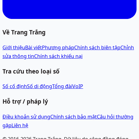
Về Trang Trắng
Giới thiệu
Bài viết
Phương pháp
Chính sách biên tập
Chỉnh
sửa thông tin
Chính sách khiếu nại
Tra cứu theo loại số
Số cố định
Số di động
Tổng đài
VoIP
Hỗ trợ / pháp lý
Điều khoản sử dụng
Chính sách bảo mật
Câu hỏi thường
gặp
Liên hệ
© 2016-
2026
Trang Trắng.
Dữ liệu do cộng đồng đóng