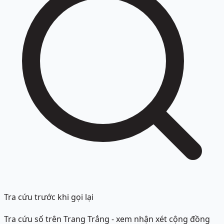
Tra cứu trước khi gọi lại
Tra cứu số trên Trang Trắng - xem nhận xét cộng đồng