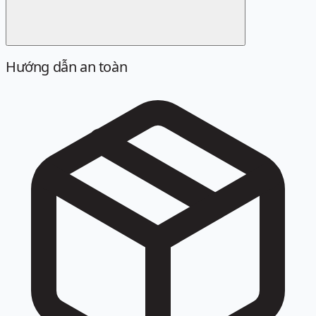
Hướng dẫn an toàn
Định dạng chuẩn là 02435578366. Các cách viết sau đây
đều được quy về cùng một số khi tra cứu: 024 35578366,
024 3557 8366, +842435578366, +84 24 35578366.