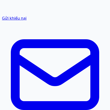
Gửi khiếu nại