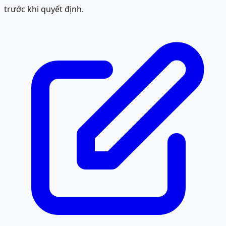
trước khi quyết định.