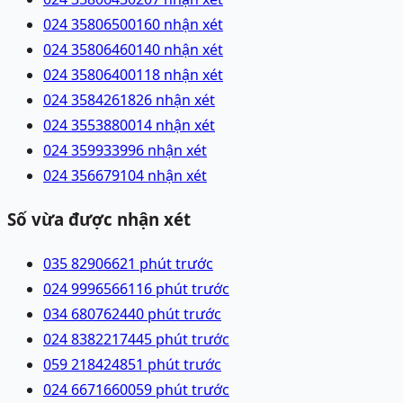
024 35806500
160 nhận xét
024 35806460
140 nhận xét
024 35806400
118 nhận xét
024 35842618
26 nhận xét
024 35538800
14 nhận xét
024 35993399
6 nhận xét
024 35667910
4 nhận xét
Số vừa được nhận xét
035 8290662
1 phút trước
024 99965661
16 phút trước
034 6807624
40 phút trước
024 83822174
45 phút trước
059 2184248
51 phút trước
024 66716600
59 phút trước