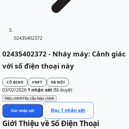
02435402372
02435402372 - Nháy máy: Cảnh giác
với số điện thoại này
CỐ ĐỊNH
VNPT
HÀ NỘI
03/02/2026
·
1
nhận xét
đã duyệt
·
Hiệu chỉnh
Yêu cầu hiệu chỉnh
Đọc
1
nhận xét
Gửi nhận xét
Giới Thiệu về Số Điện Thoại