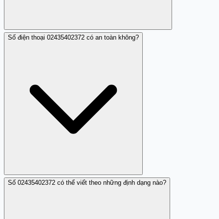
Số điện thoại 02435402372 có an toàn không?
Bạn có thể chặn số điện thoại này trong phần cài đặt
cuộc gọi trên điện thoại của bạn.
Số 02435402372 có thể viết theo những định dạng nào?
Hiện tại, số 02435402372 chỉ được báo cáo là nháy máy,
nhưng hãy cẩn trọng khi nhận cuộc gọi từ số này.