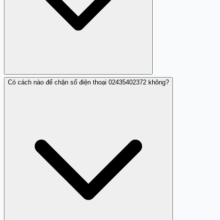
Có cách nào để chặn số điện thoại 02435402372 không?
Số điện thoại này có thể nháy máy để gây phiền toái
hoặc lấy số điện thoại của bạn.