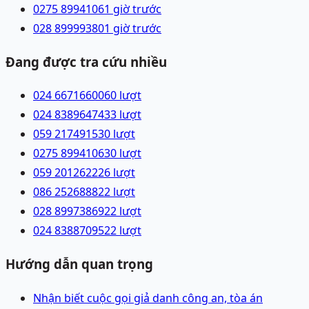
0275 8994106
1 giờ trước
028 89999380
1 giờ trước
Đang được tra cứu nhiều
024 66716600
60
lượt
024 83896474
33
lượt
059 2174915
30
lượt
0275 8994106
30
lượt
059 2012622
26
lượt
086 2526888
22
lượt
028 89973869
22
lượt
024 83887095
22
lượt
Hướng dẫn quan trọng
Nhận biết cuộc gọi giả danh công an, tòa án