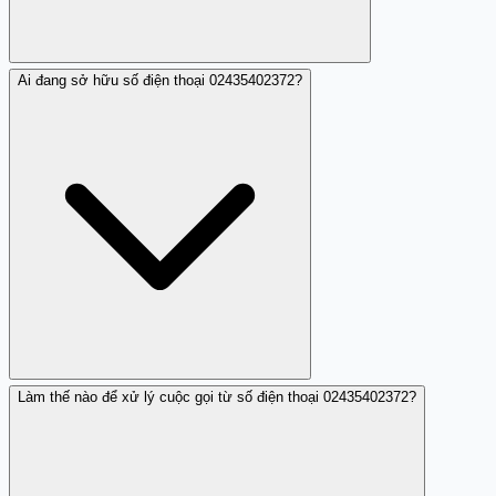
Ai đang sở hữu số điện thoại 02435402372?
02435402372 được báo cáo là nháy máy, không phải là
lừa đảo nhưng có thể gây phiền toái.
Làm thế nào để xử lý cuộc gọi từ số điện thoại 02435402372?
Hiện tại, thông tin cụ thể về chủ sở hữu số điện thoại này
chưa được xác minh.