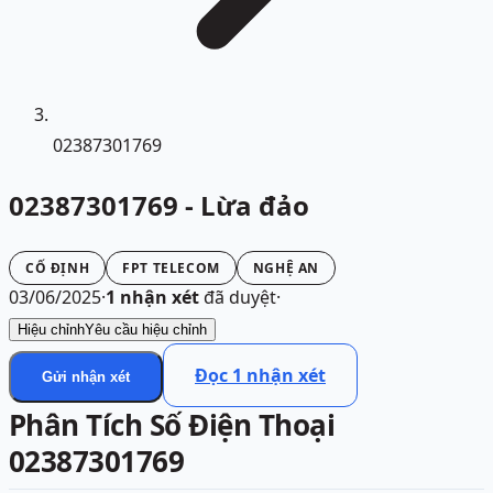
02387301769
02387301769 - Lừa đảo
CỐ ĐỊNH
FPT TELECOM
NGHỆ AN
03/06/2025
·
1
nhận xét
đã duyệt
·
Hiệu chỉnh
Yêu cầu hiệu chỉnh
Đọc
1
nhận xét
Gửi nhận xét
Phân Tích Số Điện Thoại
02387301769