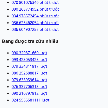
070 8010763
46 phút trước
090 2687749
52 phút trước
034 9785724
54 phút trước
036 6254620
54 phút trước
036 6049072
55 phút trước
Đang được tra cứu nhiều
090 3298716
60
lượt
093 4230534
25
lượt
079 3343118
17
lượt
086 2526888
17
lượt
079 6339596
14
lượt
076 3377063
13
lượt
090 2107978
12
lượt
024 55555811
11
lượt