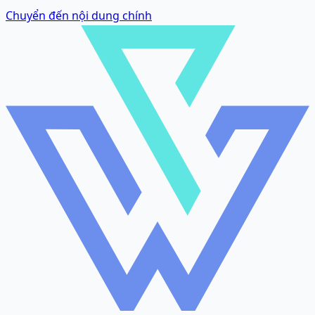
Chuyển đến nội dung chính