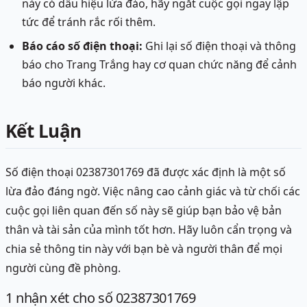
này có dấu hiệu lừa đảo, hãy ngắt cuộc gọi ngay lập
tức để tránh rắc rối thêm.
Báo cáo số điện thoại:
Ghi lại số điện thoại và thông
báo cho Trang Trắng hay cơ quan chức năng để cảnh
báo người khác.
Kết Luận
Số điện thoại 02387301769 đã được xác định là một số
lừa đảo đáng ngờ. Việc nâng cao cảnh giác và từ chối các
cuộc gọi liên quan đến số này sẽ giúp bạn bảo vệ bản
thân và tài sản của mình tốt hơn. Hãy luôn cẩn trọng và
chia sẻ thông tin này với bạn bè và người thân để mọi
người cùng đề phòng.
1
nhận xét
cho số 02387301769