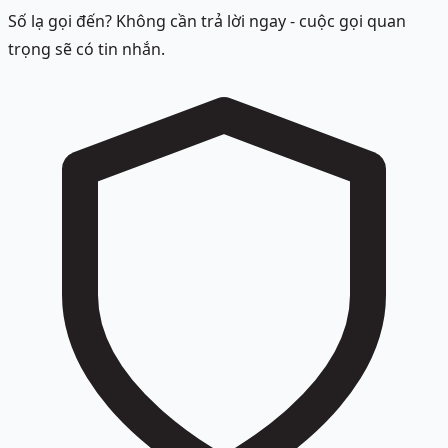
Số lạ gọi đến? Không cần trả lời ngay - cuộc gọi quan
trọng sẽ có tin nhắn.