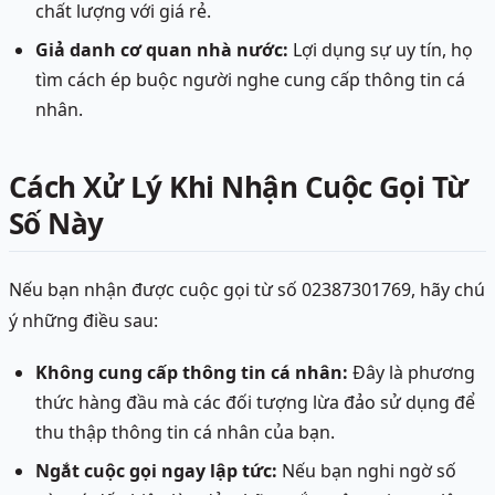
chất lượng với giá rẻ.
Giả danh cơ quan nhà nước:
Lợi dụng sự uy tín, họ
tìm cách ép buộc người nghe cung cấp thông tin cá
nhân.
Cách Xử Lý Khi Nhận Cuộc Gọi Từ
Số Này
Nếu bạn nhận được cuộc gọi từ số 02387301769, hãy chú
ý những điều sau:
Không cung cấp thông tin cá nhân:
Đây là phương
thức hàng đầu mà các đối tượng lừa đảo sử dụng để
thu thập thông tin cá nhân của bạn.
Ngắt cuộc gọi ngay lập tức:
Nếu bạn nghi ngờ số