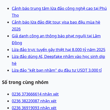
Cảnh báo trung tâm lừa đảo công nghệ cao tại Phú
Thọ
Cảnh báo lừa đảo đặt tour, visa bao đậu mùa hè
2026
Giả danh công an thông báo phạt nguội tại Lâm
Đồng
Lừa đảo trực tuyến gây thiệt hại 8.000 tỷ năm 2025
Lừa đảo dùng AI, Deepfake nhắm vào học sinh dịp
hè
Lừa đảo "kết bạn nhầm" dụ đầu tư USDT 3.000 tỉ
Số trong cùng nhóm
0236 3736666
14 nhận xét
0236 3822008
7 nhận xét
0236 3691909
3 nhận xét