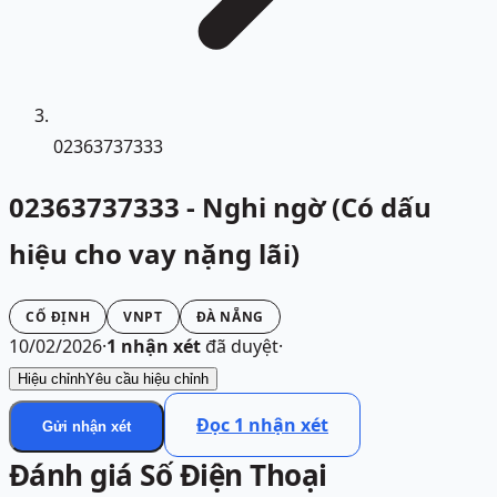
02363737333
02363737333 - Nghi ngờ (Có dấu
hiệu cho vay nặng lãi)
CỐ ĐỊNH
VNPT
ĐÀ NẴNG
10/02/2026
·
1
nhận xét
đã duyệt
·
Hiệu chỉnh
Yêu cầu hiệu chỉnh
Đọc
1
nhận xét
Gửi nhận xét
Đánh giá Số Điện Thoại