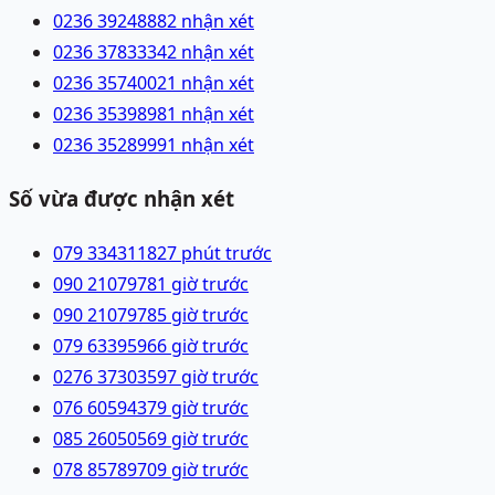
0236 3924888
2 nhận xét
0236 3783334
2 nhận xét
0236 3574002
1 nhận xét
0236 3539898
1 nhận xét
0236 3528999
1 nhận xét
Số vừa được nhận xét
079 3343118
27 phút trước
090 2107978
1 giờ trước
090 2107978
5 giờ trước
079 6339596
6 giờ trước
0276 3730359
7 giờ trước
076 6059437
9 giờ trước
085 2605056
9 giờ trước
078 8578970
9 giờ trước