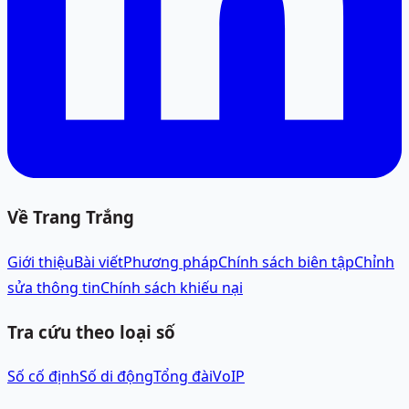
Về Trang Trắng
Giới thiệu
Bài viết
Phương pháp
Chính sách biên tập
Chỉnh
sửa thông tin
Chính sách khiếu nại
Tra cứu theo loại số
Số cố định
Số di động
Tổng đài
VoIP