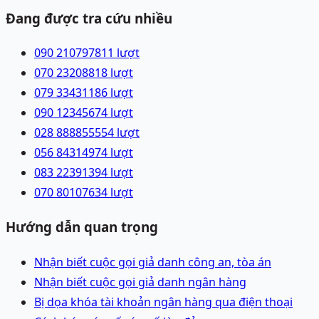
Đang được tra cứu nhiều
090 2107978
11
lượt
070 2320881
8
lượt
079 3343118
6
lượt
090 1234567
4
lượt
028 88885555
4
lượt
056 8431497
4
lượt
083 2239139
4
lượt
070 8010763
4
lượt
Hướng dẫn quan trọng
Nhận biết cuộc gọi giả danh công an, tòa án
Nhận biết cuộc gọi giả danh ngân hàng
Bị dọa khóa tài khoản ngân hàng qua điện thoại