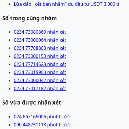
Lừa đảo "kết bạn nhầm" dụ đầu tư USDT 3.000 tỉ
Số trong cùng nhóm
0234 7308086
9 nhận xét
0234 7300006
4 nhận xét
0234 7778880
3 nhận xét
0234 7300015
3 nhận xét
0234 7771452
3 nhận xét
0234 7301590
3 nhận xét
0234 7300004
2 nhận xét
0234 7301718
2 nhận xét
Số vừa được nhận xét
024 66716600
6 phút trước
090 4487511
13 phút trước