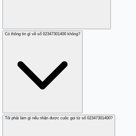
Có thông tin gì về số 02347301400 không?
Có, nhiều người dùng đã báo cáo rằng số 02347301400
thường xuyên làm phiền họ.
Tôi phải làm gì nếu nhận được cuộc gọi từ số 02347301400?
Số 02347301400 được biết đến là số điện thoại làm
phiền, không quen biết với ai ở Huế.