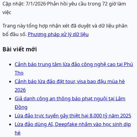
Cập nhật:
7/1/2026
·
Phản hồi yêu cầu trong 72 giờ làm
việc
Trang này tổng hợp nhận xét đã duyệt và dữ liệu phân
bổ đầu số.
Phương pháp xử lý dữ liệu
Bài viết mới
Cảnh báo trung tâm lừa đảo công nghệ cao tại Phú
Thọ
Cảnh báo lừa đảo đặt tour, visa bao đậu mùa hè
2026
Giả danh công an thông báo phạt nguội tại Lâm
Đồng
Lừa đảo trực tuyến gây thiệt hại 8.000 tỷ năm 2025
Lừa đảo dùng AI, Deepfake nhắm vào học sinh dịp
hè