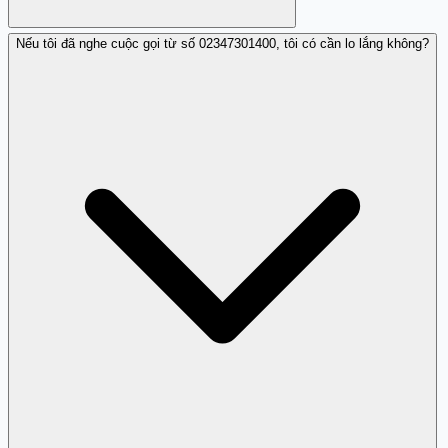
Nếu tôi đã nghe cuộc gọi từ số 02347301400, tôi có cần lo lắng không?
Hầu hết các cuộc gọi từ số này không có mục đích rõ
ràng và chỉ nhằm mục đích gây phiền toái.