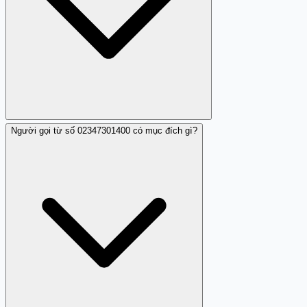
Người gọi từ số 02347301400 có mục đích gì?
Số 02347301400 không có dấu hiệu là số nguy hiểm,
nhưng nó được xem là số làm phiền.