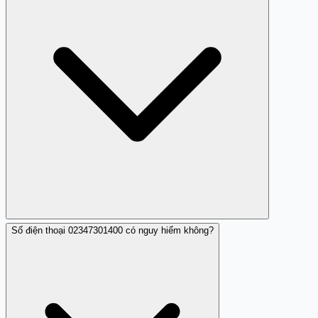
Số điện thoại 02347301400 có nguy hiểm không?
Nếu nhận được cuộc gọi từ số này, bạn nên không nghe
máy và có thể chặn số này để không bị làm phiền.