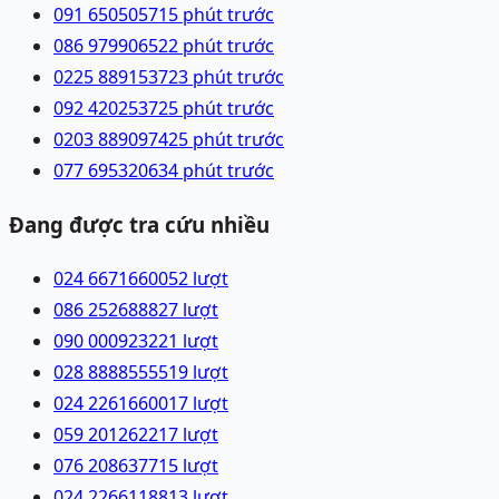
091 6505057
15 phút trước
086 9799065
22 phút trước
0225 8891537
23 phút trước
092 4202537
25 phút trước
0203 8890974
25 phút trước
077 6953206
34 phút trước
Đang được tra cứu nhiều
024 66716600
52
lượt
086 2526888
27
lượt
090 0009232
21
lượt
028 88885555
19
lượt
024 22616600
17
lượt
059 2012622
17
lượt
076 2086377
15
lượt
024 22661188
13
lượt