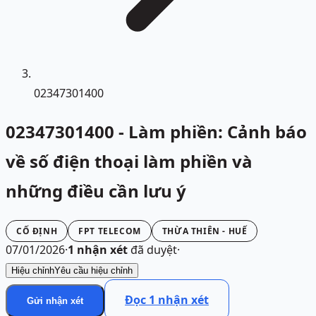
02347301400
02347301400 - Làm phiền: Cảnh báo
về số điện thoại làm phiền và
những điều cần lưu ý
CỐ ĐỊNH
FPT TELECOM
THỪA THIÊN - HUẾ
07/01/2026
·
1
nhận xét
đã duyệt
·
Hiệu chỉnh
Yêu cầu hiệu chỉnh
Đọc
1
nhận xét
Gửi nhận xét