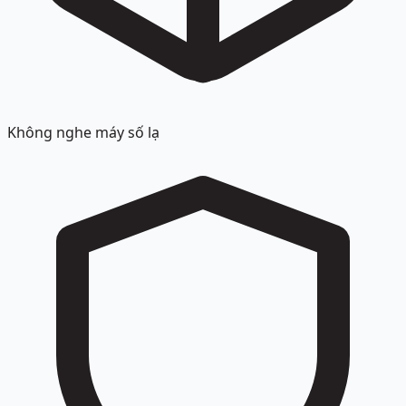
Không nghe máy số lạ