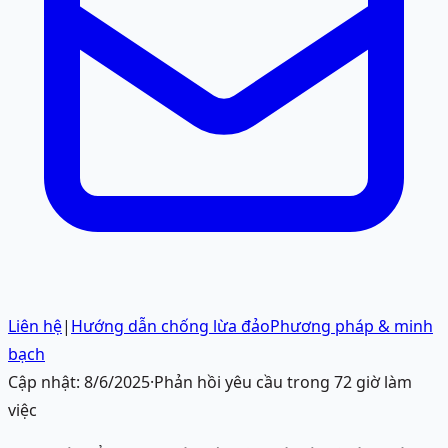
Liên hệ
|
Hướng dẫn chống lừa đảo
Phương pháp & minh
bạch
Cập nhật:
8/6/2025
·
Phản hồi yêu cầu trong 72 giờ làm
việc