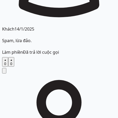
Khách
14/1/2025
Spam, lừa đảo.
Làm phiền
Đã trả lời cuộc gọi
0
0