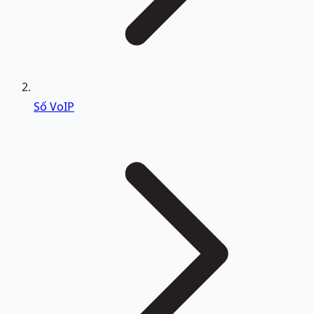
Số VoIP