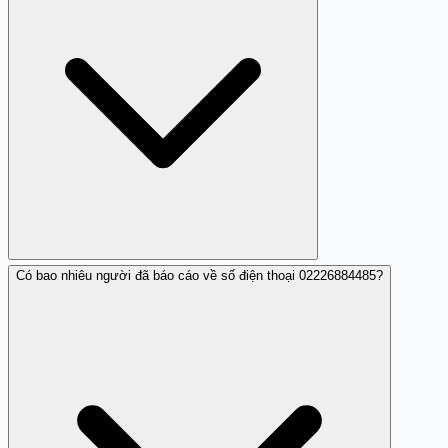
Có bao nhiêu người đã báo cáo về số điện thoại 02226884485?
Bạn nên không gọi lại và có thể chặn số này để không bị
quấy rối thêm.