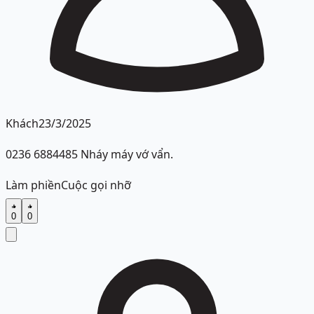
Khách
23/3/2025
0236 6884485 Nháy máy vớ vẩn.
Làm phiền
Cuộc gọi nhỡ
0
0