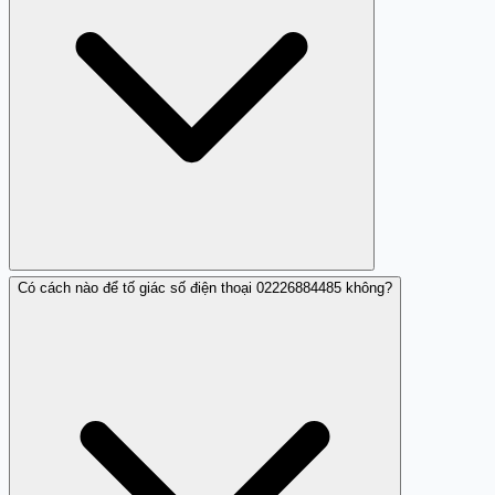
Có cách nào để tố giác số điện thoại 02226884485 không?
Bạn có thể sử dụng tính năng chặn cuộc gọi trên điện
thoại của mình hoặc thông báo đến nhà mạng.