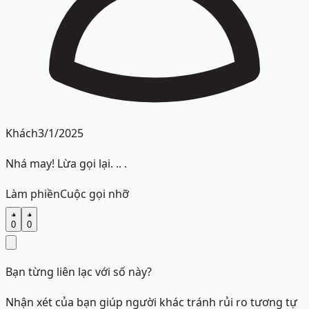
Khách
3/1/2025
Nhá may! Lừa gọi lại. .. .
Làm phiền
Cuộc gọi nhỡ
0
0
Bạn từng liên lạc với số này?
Nhận xét của bạn giúp người khác tránh rủi ro tương tự