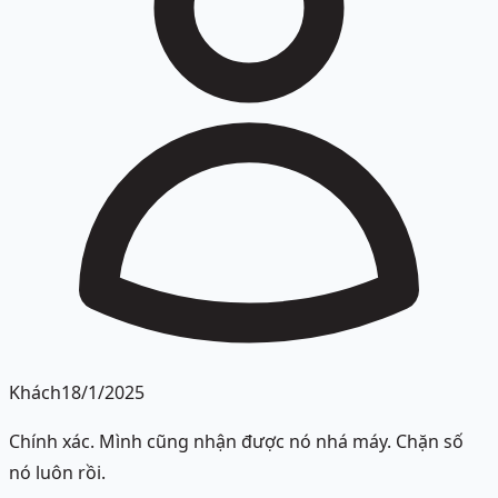
Khách
18/1/2025
Chính xác. Mình cũng nhận được nó nhá máy. Chặn số
nó luôn rồi.