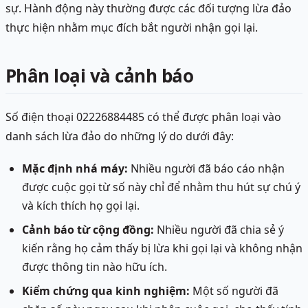
sự. Hành động này thường được các đối tượng lừa đảo
thực hiện nhằm mục đích bắt người nhận gọi lại.
Phân loại và cảnh báo
Số điện thoại 02226884485 có thể được phân loại vào
danh sách lừa đảo do những lý do dưới đây:
Mặc định nhá máy:
Nhiều người đã báo cáo nhận
được cuộc gọi từ số này chỉ để nhằm thu hút sự chú ý
và kích thích họ gọi lại.
Cảnh báo từ cộng đồng:
Nhiều người đã chia sẻ ý
kiến rằng họ cảm thấy bị lừa khi gọi lại và không nhận
được thông tin nào hữu ích.
Kiểm chứng qua kinh nghiệm:
Một số người đã