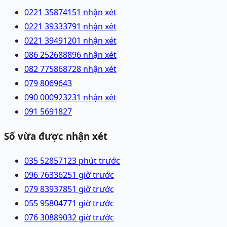
0221 3587415
1 nhận xét
0221 3933379
1 nhận xét
0221 3949120
1 nhận xét
086 2526888
96 nhận xét
082 7758687
28 nhận xét
079 8069643
090 0009232
31 nhận xét
091 5691827
Số vừa được nhận xét
035 5285712
3 phút trước
096 7633625
1 giờ trước
079 8393785
1 giờ trước
055 9580477
1 giờ trước
076 3088903
2 giờ trước