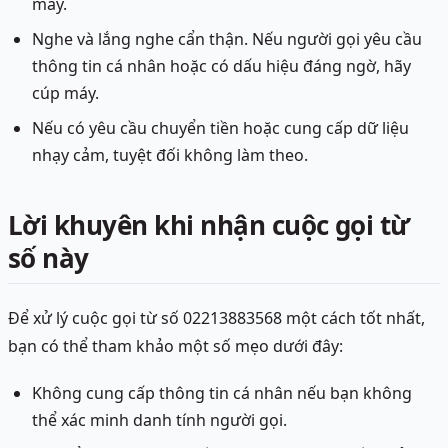
máy.
Nghe và lắng nghe cẩn thận. Nếu người gọi yêu cầu
thông tin cá nhân hoặc có dấu hiệu đáng ngờ, hãy
cúp máy.
Nếu có yêu cầu chuyển tiền hoặc cung cấp dữ liệu
nhạy cảm, tuyệt đối không làm theo.
Lời khuyên khi nhận cuộc gọi từ
số này
Để xử lý cuộc gọi từ số 02213883568 một cách tốt nhất,
bạn có thể tham khảo một số mẹo dưới đây:
Không cung cấp thông tin cá nhân nếu bạn không
thể xác minh danh tính người gọi.