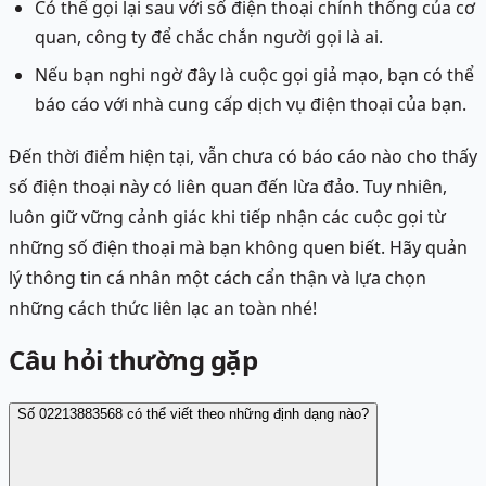
Có thể gọi lại sau với số điện thoại chính thống của cơ
quan, công ty để chắc chắn người gọi là ai.
Nếu bạn nghi ngờ đây là cuộc gọi giả mạo, bạn có thể
báo cáo với nhà cung cấp dịch vụ điện thoại của bạn.
Đến thời điểm hiện tại, vẫn chưa có báo cáo nào cho thấy
số điện thoại này có liên quan đến lừa đảo. Tuy nhiên,
luôn giữ vững cảnh giác khi tiếp nhận các cuộc gọi từ
những số điện thoại mà bạn không quen biết. Hãy quản
lý thông tin cá nhân một cách cẩn thận và lựa chọn
những cách thức liên lạc an toàn nhé!
Câu hỏi thường gặp
Số 02213883568 có thể viết theo những định dạng nào?