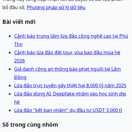
bổ đầu số.
Phương pháp xử lý dữ liệu
Bài viết mới
Cảnh báo trung tâm lừa đảo công nghệ cao tại Phú
Thọ
Cảnh báo lừa đảo đặt tour, visa bao đậu mùa hè
2026
Giả danh công an thông báo phạt nguội tại Lâm
Đồng
Lừa đảo trực tuyến gây thiệt hại 8.000 tỷ năm 2025
Lừa đảo dùng AI, Deepfake nhắm vào học sinh dịp
hè
Lừa đảo "kết bạn nhầm" dụ đầu tư USDT 3.000 tỉ
Số trong cùng nhóm