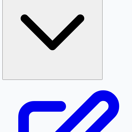
Định dạng chuẩn là 02213883568. Các cách viết sau đây
đều được quy về cùng một số khi tra cứu: 022 13883568,
022 1388 3568, +842213883568, +84 22 13883568.