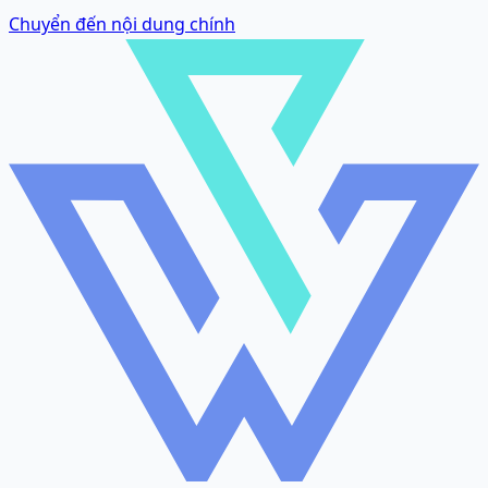
Chuyển đến nội dung chính