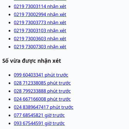
0219 7300311
4 nhận xét
0219 7300299
4 nhận xét
0219 7300377
3 nhận xét
0219 7300310
3 nhận xét
0219 7300360
3 nhận xét
0219 7300730
3 nhận xét
Số vừa được nhận xét
099 6040334
1 phút trước
028 71233808
5 phút trước
028 79923388
8 phút trước
024 66716600
8 phút trước
024 83896474
17 phút trước
077 6854582
1 giờ trước
093 6754459
1 giờ trước