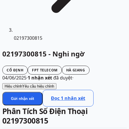
02197300815
02197300815 - Nghi ngờ
CỐ ĐỊNH
FPT TELECOM
HÀ GIANG
04/06/2025
·
1
nhận xét
đã duyệt
·
Hiệu chỉnh
Yêu cầu hiệu chỉnh
Đọc
1
nhận xét
Gửi nhận xét
Phân Tích Số Điện Thoại
02197300815