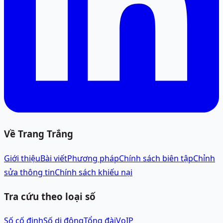
Về Trang Trắng
Giới thiệu
Bài viết
Phương pháp
Chính sách biên tập
Chỉnh
sửa thông tin
Chính sách khiếu nại
Tra cứu theo loại số
Số cố định
Số di động
Tổng đài
VoIP