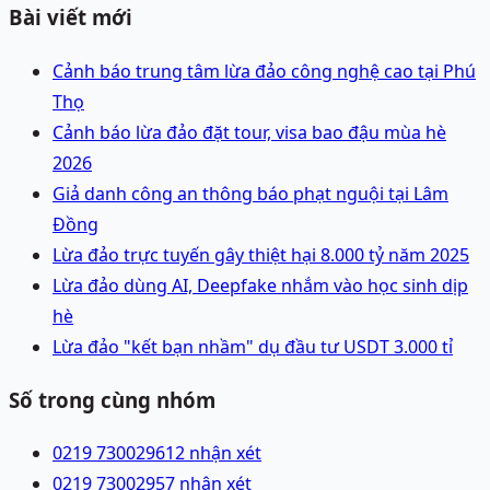
Bài viết mới
Cảnh báo trung tâm lừa đảo công nghệ cao tại Phú
Thọ
Cảnh báo lừa đảo đặt tour, visa bao đậu mùa hè
2026
Giả danh công an thông báo phạt nguội tại Lâm
Đồng
Lừa đảo trực tuyến gây thiệt hại 8.000 tỷ năm 2025
Lừa đảo dùng AI, Deepfake nhắm vào học sinh dịp
hè
Lừa đảo "kết bạn nhầm" dụ đầu tư USDT 3.000 tỉ
Số trong cùng nhóm
0219 7300296
12 nhận xét
0219 7300295
7 nhận xét