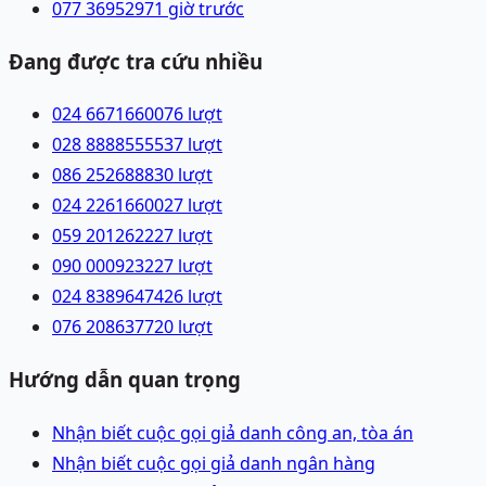
077 3695297
1 giờ trước
Đang được tra cứu nhiều
024 66716600
76
lượt
028 88885555
37
lượt
086 2526888
30
lượt
024 22616600
27
lượt
059 2012622
27
lượt
090 0009232
27
lượt
024 83896474
26
lượt
076 2086377
20
lượt
Hướng dẫn quan trọng
Nhận biết cuộc gọi giả danh công an, tòa án
Nhận biết cuộc gọi giả danh ngân hàng