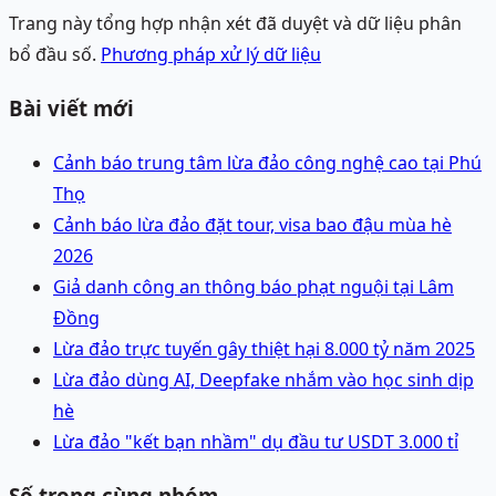
Trang này tổng hợp nhận xét đã duyệt và dữ liệu phân
bổ đầu số.
Phương pháp xử lý dữ liệu
Bài viết mới
Cảnh báo trung tâm lừa đảo công nghệ cao tại Phú
Thọ
Cảnh báo lừa đảo đặt tour, visa bao đậu mùa hè
2026
Giả danh công an thông báo phạt nguội tại Lâm
Đồng
Lừa đảo trực tuyến gây thiệt hại 8.000 tỷ năm 2025
Lừa đảo dùng AI, Deepfake nhắm vào học sinh dịp
hè
Lừa đảo "kết bạn nhầm" dụ đầu tư USDT 3.000 tỉ
Số trong cùng nhóm