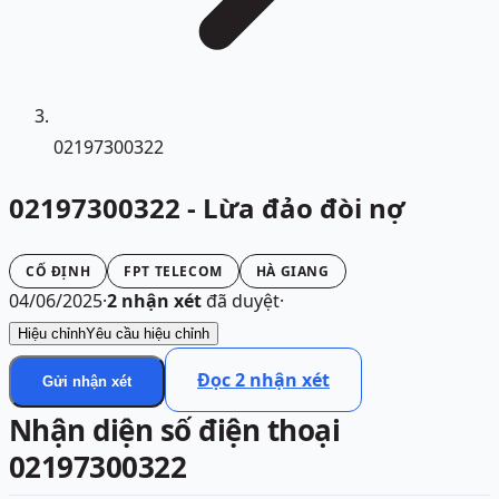
02197300322
02197300322 - Lừa đảo đòi nợ
CỐ ĐỊNH
FPT TELECOM
HÀ GIANG
04/06/2025
·
2
nhận xét
đã duyệt
·
Hiệu chỉnh
Yêu cầu hiệu chỉnh
Đọc
2
nhận xét
Gửi nhận xét
Nhận diện số điện thoại
02197300322