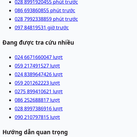
028 89919204
55 phút trước
086 6938608
55 phút trước
028 79923388
59 phút trước
097 8481953
1 giờ trước
Đang được tra cứu nhiều
024 66716600
47
lượt
059 2174915
27
lượt
024 83896474
26
lượt
059 2012622
23
lượt
0275 8994106
21
lượt
086 2526888
17
lượt
028 89973869
16
lượt
090 2107978
15
lượt
Hướng dẫn quan trọng