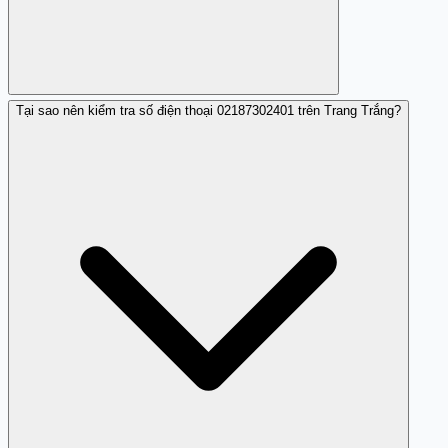
Tại sao nên kiểm tra số điện thoại 02187302401 trên Trang Trắng?
Có, bạn nên sử dụng tính năng chặn cuộc gọi từ số
02187302401 để giảm thiểu các cuộc gọi làm phiền và rủi
ro bị lừa đảo.