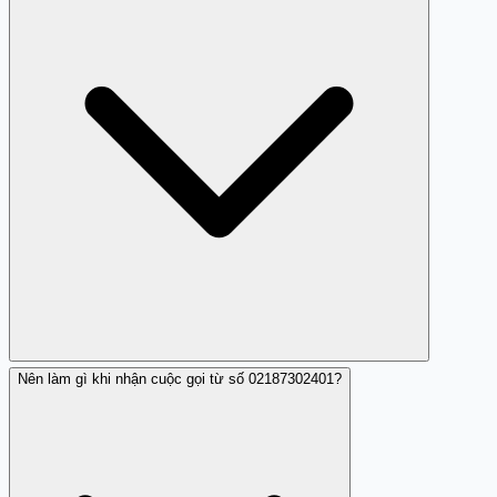
sản hoặc thông tin cá nhân.
Nên làm gì khi nhận cuộc gọi từ số 02187302401?
Các cuộc gọi từ số 02187302401 thường thông báo sai
sự thật, yêu cầu cung cấp thông tin tài chính hoặc
chuyển tiền nhanh chóng, dùng giọng điệu đe dọa hoặc
gây áp lực.