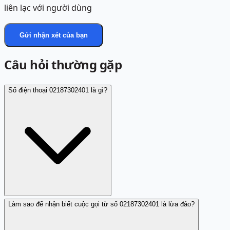
liên lạc với người dùng
Gửi nhận xét của bạn
Câu hỏi thường gặp
Số điện thoại 02187302401 là gì?
Làm sao để nhận biết cuộc gọi từ số 02187302401 là lừa đảo?
Số điện thoại 02187302401 được báo cáo là số lừa đảo
dùng trong các chiêu trò gọi điện nhằm chiếm đoạt tài