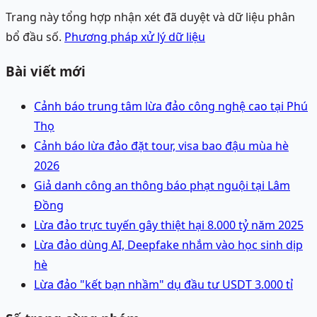
Trang này tổng hợp nhận xét đã duyệt và dữ liệu phân
bổ đầu số.
Phương pháp xử lý dữ liệu
Bài viết mới
Cảnh báo trung tâm lừa đảo công nghệ cao tại Phú
Thọ
Cảnh báo lừa đảo đặt tour, visa bao đậu mùa hè
2026
Giả danh công an thông báo phạt nguội tại Lâm
Đồng
Lừa đảo trực tuyến gây thiệt hại 8.000 tỷ năm 2025
Lừa đảo dùng AI, Deepfake nhắm vào học sinh dịp
hè
Lừa đảo "kết bạn nhầm" dụ đầu tư USDT 3.000 tỉ