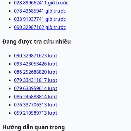
028 89966241
1 giờ trước
078 4368594
1 giờ trước
033 9193774
1 giờ trước
090 3298716
2 giờ trước
Đang được tra cứu nhiều
090 3298716
73
lượt
093 4230534
26
lượt
086 2526888
20
lượt
079 3343118
17
lượt
079 6339596
14
lượt
086 2468888
14
lượt
076 3377063
13
lượt
059 2105897
13
lượt
Hướng dẫn quan trọng