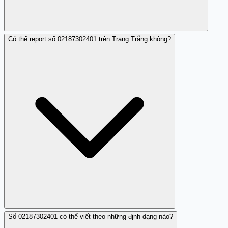
Có thể report số 02187302401 trên Trang Trắng không?
Trang Trắng cung cấp thông tin xác thực về độ tin cậy
của các số điện thoại, giúp người dùng dễ dàng nhận
biết và phòng tránh các cuộc gọi lừa đảo từ số
02187302401.
Số 02187302401 có thể viết theo những định dạng nào?
Có, bạn có thể chia sẻ đánh giá, trải nghiệm về số