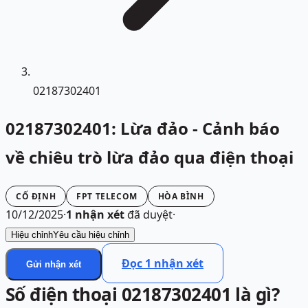
02187302401
02187302401: Lừa đảo - Cảnh báo
về chiêu trò lừa đảo qua điện thoại
CỐ ĐỊNH
FPT TELECOM
HÒA BÌNH
10/12/2025
·
1
nhận xét
đã duyệt
·
Hiệu chỉnh
Yêu cầu hiệu chỉnh
Đọc
1
nhận xét
Gửi nhận xét
Số điện thoại 02187302401 là gì?