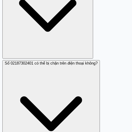
Số 02187302401 có thể bị chặn trên điện thoại không?
Bạn cần tránh cung cấp thông tin, ngắt cuộc gọi nếu
cảm thấy bị đe dọa, và nên báo cáo số này vào danh sách
đen cũng như cảnh báo trên Trang Trắng.