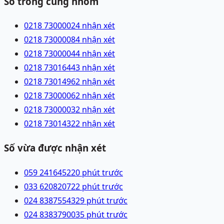
Số trong cùng nhóm
0218 7300002
4 nhận xét
0218 7300008
4 nhận xét
0218 7300004
4 nhận xét
0218 7301644
3 nhận xét
0218 7301496
2 nhận xét
0218 7300006
2 nhận xét
0218 7300003
2 nhận xét
0218 7301432
2 nhận xét
Số vừa được nhận xét
059 2416452
20 phút trước
033 6208207
22 phút trước
024 83875543
29 phút trước
024 83837900
35 phút trước