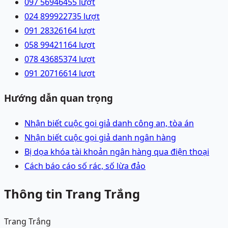
097 5694645
5
lượt
024 89992273
5
lượt
091 2832616
4
lượt
058 9942116
4
lượt
078 4368537
4
lượt
091 2071661
4
lượt
Hướng dẫn quan trọng
Nhận biết cuộc gọi giả danh công an, tòa án
Nhận biết cuộc gọi giả danh ngân hàng
Bị dọa khóa tài khoản ngân hàng qua điện thoại
Cách báo cáo số rác, số lừa đảo
Thông tin Trang Trắng
Trang Trắng