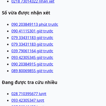
0218 7301432
2 nhận xét
Số vừa được nhận xét
090 2038491
13 phút trước
090 4111530
1 giờ trước
079 3343118
3 giờ trước
079 3343118
3 giờ trước
039 7906116
4 giờ trước
093 4230534
5 giờ trước
090 2038491
5 giờ trước
089 8006985
5 giờ trước
Đang được tra cứu nhiều
028 71039567
7
lượt
093 4230534
7
lượt