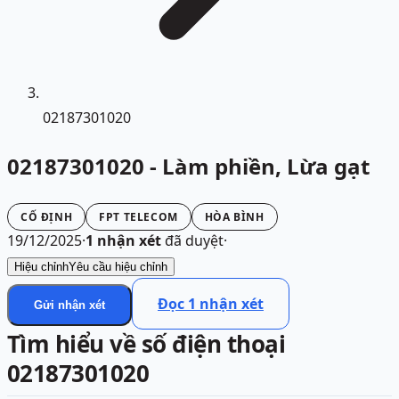
02187301020
02187301020 - Làm phiền, Lừa gạt
CỐ ĐỊNH
FPT TELECOM
HÒA BÌNH
19/12/2025
·
1
nhận xét
đã duyệt
·
Hiệu chỉnh
Yêu cầu hiệu chỉnh
Đọc
1
nhận xét
Gửi nhận xét
Tìm hiểu về số điện thoại
02187301020