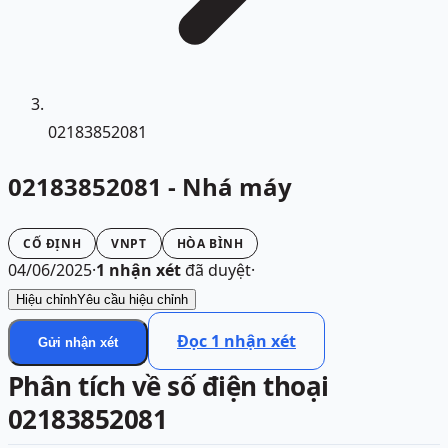
02183852081
02183852081 - Nhá máy
CỐ ĐỊNH
VNPT
HÒA BÌNH
04/06/2025
·
1
nhận xét
đã duyệt
·
Hiệu chỉnh
Yêu cầu hiệu chỉnh
Đọc
1
nhận xét
Gửi nhận xét
Phân tích về số điện thoại
02183852081