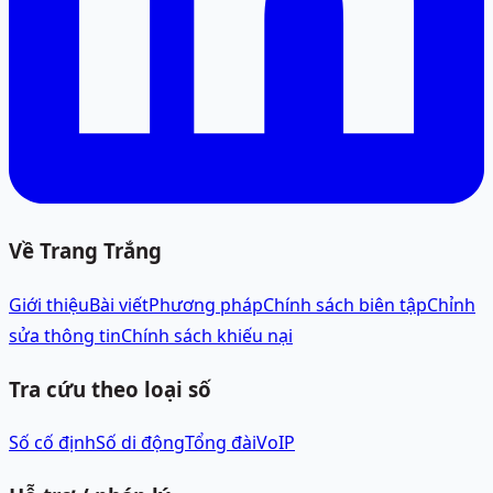
Về Trang Trắng
Giới thiệu
Bài viết
Phương pháp
Chính sách biên tập
Chỉnh
sửa thông tin
Chính sách khiếu nại
Tra cứu theo loại số
Số cố định
Số di động
Tổng đài
VoIP