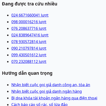
Đang được tra cứu nhiều
024 66716600
41
lượt
098 0000162
16
lượt
076 2086377
16
lượt
024 83896474
16
lượt
078 9305728
14
lượt
090 2107978
14
lượt
099 4305016
12
lượt
070 2320881
12
lượt
Hướng dẫn quan trọng
Nhận biết cuộc gọi giả danh công an, tòa án
Nhận biết cuộc gọi giả danh ngân hàng
Bị dọa khóa tài khoản ngân hàng qua điện thoại
Cách báo cáo số rác, số lừa đảo