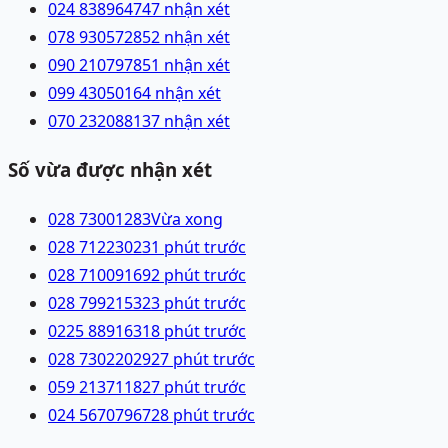
024 83896474
7 nhận xét
078 9305728
52 nhận xét
090 2107978
51 nhận xét
099 4305016
4 nhận xét
070 2320881
37 nhận xét
Số vừa được nhận xét
028 73001283
Vừa xong
028 71223023
1 phút trước
028 71009169
2 phút trước
028 79921532
3 phút trước
0225 8891631
8 phút trước
028 73022029
27 phút trước
059 2137118
27 phút trước
024 56707967
28 phút trước