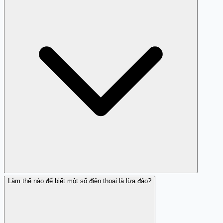
dụng để đánh cắp thông tin tài chính của người khác.
Làm thế nào để biết một số điện thoại là lừa đảo?
Có, bạn có thể sử dụng Trang Trắng để kiểm tra và tìm
hiểu thông tin về số điện thoại này.