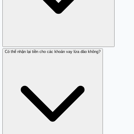
Có thể nhận lại tiền cho các khoản vay lừa đảo không?
Bạn có thể báo cáo trên các trang như Trang Trắng hoặc
các cơ quan chức năng địa phương.