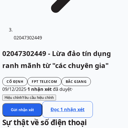
02047302449
02047302449 - Lừa đảo tín dụng
ranh mãnh từ "các chuyên gia"
CỐ ĐỊNH
FPT TELECOM
BẮC GIANG
09/12/2025
·
1
nhận xét
đã duyệt
·
Hiệu chỉnh
Yêu cầu hiệu chỉnh
Đọc
1
nhận xét
Gửi nhận xét
Sự thật về số điện thoại