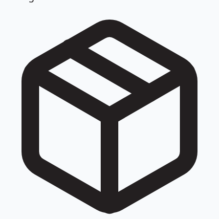
đều được quy về cùng một số khi tra cứu: 020 47302449,
020 4730 2449, +842047302449, +84 20 47302449.