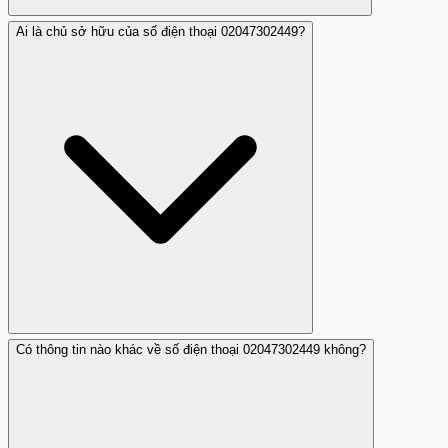
Ai là chủ sở hữu của số điện thoại 02047302449?
Bạn nên tránh nghe máy và không cung cấp thông tin cá
nhân.
Có thông tin nào khác về số điện thoại 02047302449 không?
Số điện thoại 02047302449 không phải là số điện thoại
hợp lệ và có chủ sở hữu rõ ràng, mà là số lừa đảo.