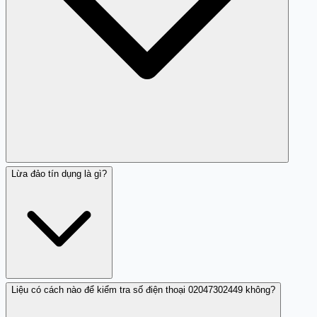
Lừa đảo tín dụng là gì?
Hãy nhận diện các dấu hiệu lừa đảo, tránh cung cấp
thông tin cá nhân và báo cáo số máy lừa đảo.
Liệu có cách nào để kiểm tra số điện thoại 02047302449 không?
Lừa đảo tín dụng là hành vi lừa đảo mà kẻ xấu thường sử