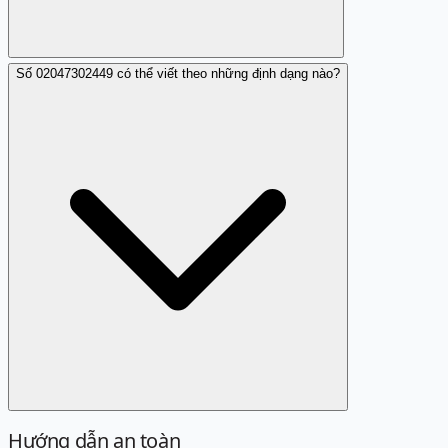
Số 02047302449 có thể viết theo những định dạng nào?
Thường thì không; nhưng bạn nên liên hệ với cơ quan
chức năng để được hỗ trợ.
Hướng dẫn an toàn
Định dạng chuẩn là 02047302449. Các cách viết sau đây