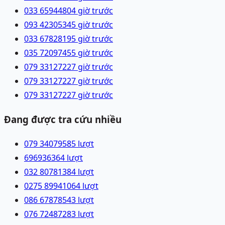
033 6594480
4 giờ trước
093 4230534
5 giờ trước
033 6782819
5 giờ trước
035 7209745
5 giờ trước
079 3312722
7 giờ trước
079 3312722
7 giờ trước
079 3312722
7 giờ trước
Đang được tra cứu nhiều
079 3407958
5
lượt
69693636
4
lượt
032 8078138
4
lượt
0275 8994106
4
lượt
086 6787854
3
lượt
076 7248728
3
lượt