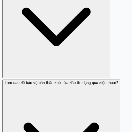
Làm sao để bảo vệ bản thân khỏi lừa đảo tín dụng qua điện thoại?
Số điện thoại này đã được một số người xác nhận là lừa
đảo tín dụng.