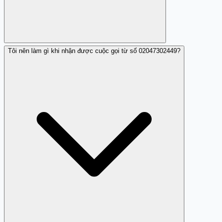
Tôi nên làm gì khi nhận được cuộc gọi từ số 02047302449?
Có, 02047302449 được xác nhận là lừa đảo tín dụng.