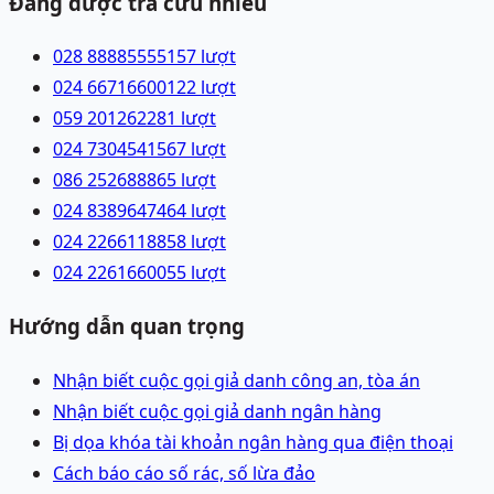
Đang được tra cứu nhiều
028 88885555
157
lượt
024 66716600
122
lượt
059 2012622
81
lượt
024 73045415
67
lượt
086 2526888
65
lượt
024 83896474
64
lượt
024 22661188
58
lượt
024 22616600
55
lượt
Hướng dẫn quan trọng
Nhận biết cuộc gọi giả danh công an, tòa án
Nhận biết cuộc gọi giả danh ngân hàng
Bị dọa khóa tài khoản ngân hàng qua điện thoại
Cách báo cáo số rác, số lừa đảo