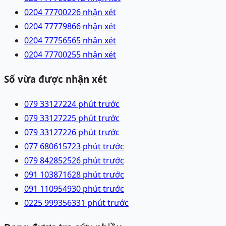
0204 7770022
6 nhận xét
0204 7777986
6 nhận xét
0204 7775656
5 nhận xét
0204 7770025
5 nhận xét
Số vừa được nhận xét
079 3312722
4 phút trước
079 3312722
5 phút trước
079 3312722
6 phút trước
077 6806157
23 phút trước
079 8428525
26 phút trước
091 1038716
28 phút trước
091 1109549
30 phút trước
0225 9993563
31 phút trước