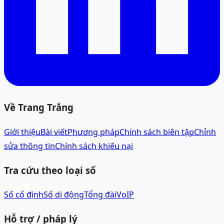
Về Trang Trắng
Giới thiệu
Bài viết
Phương pháp
Chính sách biên tập
Chỉnh
sửa thông tin
Chính sách khiếu nại
Tra cứu theo loại số
Số cố định
Số di động
Tổng đài
VoIP
Hỗ trợ / pháp lý