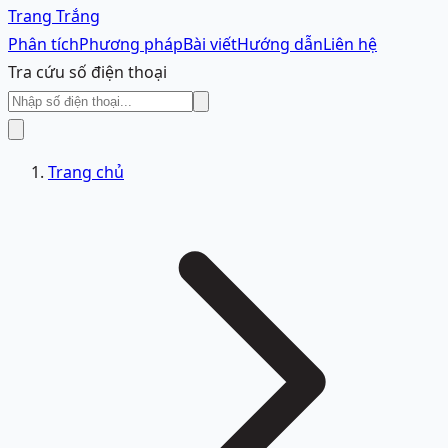
Trang Trắng
Phân tích
Phương pháp
Bài viết
Hướng dẫn
Liên hệ
Tra cứu số điện thoại
Trang chủ