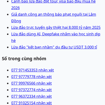
Cảnh báo lừa đảo đặt tour, visa bao đậu mùa hè
2026
Giả danh công an thông báo phạt nguội tại Lâm
Đồng
Lừa đảo trực tuyến gây thiệt hại 8.000 tỷ năm 2025
Lừa đảo dùng AI, Deepfake nhắm vào học sinh dịp
hè
Lừa đảo "kết bạn nhầm" dụ đầu tư USDT 3.000 tỉ
Số trong cùng nhóm
077 9714533
53 nhận xét
077 9777977
8 nhận xét
077 9997656
6 nhận xét
077 9737277
4 nhận xét
077 9637233
4 nhận xét
077 9102515
4 nhận xét