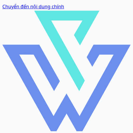
Chuyển đến nội dung chính