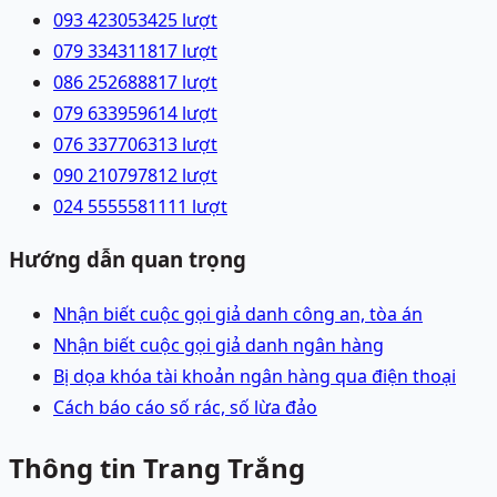
093 4230534
25
lượt
079 3343118
17
lượt
086 2526888
17
lượt
079 6339596
14
lượt
076 3377063
13
lượt
090 2107978
12
lượt
024 55555811
11
lượt
Hướng dẫn quan trọng
Nhận biết cuộc gọi giả danh công an, tòa án
Nhận biết cuộc gọi giả danh ngân hàng
Bị dọa khóa tài khoản ngân hàng qua điện thoại
Cách báo cáo số rác, số lừa đảo
Thông tin Trang Trắng