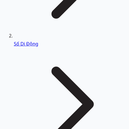
Số Di Động