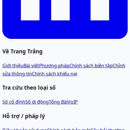
Về Trang Trắng
Giới thiệu
Bài viết
Phương pháp
Chính sách biên tập
Chỉnh
sửa thông tin
Chính sách khiếu nại
Tra cứu theo loại số
Số cố định
Số di động
Tổng đài
VoIP
Hỗ trợ / pháp lý