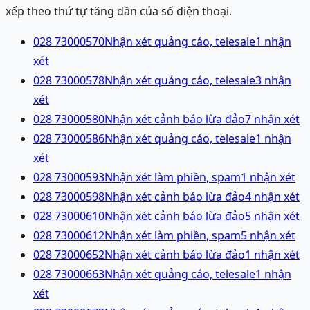
xếp theo thứ tự tăng dần của số điện thoại.
028 73000570
Nhận xét quảng cáo, telesale
1
nhận
xét
028 73000578
Nhận xét quảng cáo, telesale
3
nhận
xét
028 73000580
Nhận xét cảnh báo lừa đảo
7
nhận xét
028 73000586
Nhận xét quảng cáo, telesale
1
nhận
xét
028 73000593
Nhận xét làm phiền, spam
1
nhận xét
028 73000598
Nhận xét cảnh báo lừa đảo
4
nhận xét
028 73000610
Nhận xét cảnh báo lừa đảo
5
nhận xét
028 73000612
Nhận xét làm phiền, spam
5
nhận xét
028 73000652
Nhận xét cảnh báo lừa đảo
1
nhận xét
028 73000663
Nhận xét quảng cáo, telesale
1
nhận
xét