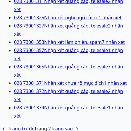
028 73001311
Nhận xét quảng cáo, telesale
2
nhận
xét
028 73001325
Nhận xét nghi ngờ rủi ro
1
nhận xét
028 73001327
Nhận xét quảng cáo, telesale
2
nhận
xét
028 73001353
Nhận xét làm phiền, spam
7
nhận xét
028 73001357
Nhận xét quảng cáo, telesale
1
nhận
xét
028 73001365
Nhận xét quảng cáo, telesale
7
nhận
xét
028 73001371
Nhận xét chưa rõ mục đích
1
nhận xét
028 73001372
Nhận xét quảng cáo, telesale
2
nhận
xét
028 73001379
Nhận xét quảng cáo, telesale
1
nhận
xét
← Trang trước
Trang
2
Trang sau →