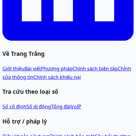
Về Trang Trắng
Giới thiệu
Bài viết
Phương pháp
Chính sách biên tập
Chỉnh
sửa thông tin
Chính sách khiếu nại
Tra cứu theo loại số
Số cố định
Số di động
Tổng đài
VoIP
Hỗ trợ / pháp lý